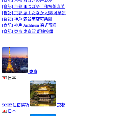
[食記] 京都 おはぎの丹波屋
[食記] 京都 まつばや手作抹茶泡芙
[食記] 京都 嵐山たなか 地鷄可樂餅
[食記] 神戶 森谷商店可樂餅
[食記] 神戶 Juchheim 德式蛋糕
[食記] 東京 東京駅 斑鳩拉麵
東京
日本
569間住宿選項
京都
日本