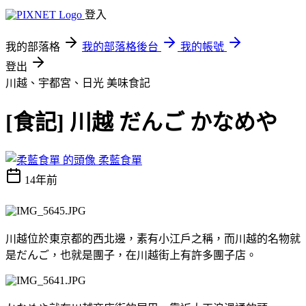
登入
我的部落格
我的部落格後台
我的帳號
登出
川越、宇都宮、日光
美味食記
[食記] 川越 だんご かなめや
柔藍食單
14年前
川越位於東京都的西北邊，素有小江戶之稱，而川越的名物就
是だんご，也就是團子，在川越街上有許多團子店。