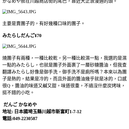
かなめや就在川越商店街的尾巴，靠近大正浪漫通的頭。
主要是賣團子的，有好幾種口味的團子。
みたらしだんご¥70
燒團子有兩種，一種比較乾，另一種比較濕一點，我選的是濕
一點的みたらし，也就是團子外面裹了一層砂糖醬油，但我查
翻譯みたらし好像是御手洗，御手洗不是廁所嗎？本來以為團
子是熱的，結果是冷的，而且外面的醬油幾乎就是冰的，口感
很Q，醬油的味道又鹹又甜，味道很重，不過沒什麼炭烤味，
挺不錯的小吃。
だんご かなめや
地址: 日本國埼玉縣川越市新富町1-7-12
電話:049-2230587