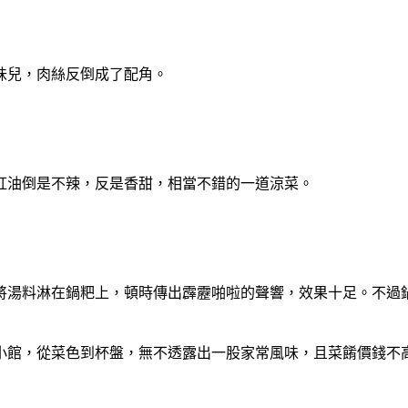
味兒，肉絲反倒成了配角。
紅油倒是不辣，反是香甜，相當不錯的一道涼菜。
將湯料淋在鍋粑上，頓時傳出霹靂啪啦的聲響，效果十足。不過
小館，從菜色到杯盤，無不透露出一股家常風味，且菜餚價錢不