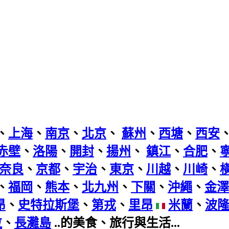
、
上海
、
南京
、
北京
、
蘇州
、
西塘
、
西安
赤壁
、
洛陽
、
開封
、
揚州
、
鎮江
、
合肥
、
奈良
、
京都
、
宇治
、
東京
、
川越
、
川崎
、
、
福岡
、
熊本
、
北九州
、
下關
、
沖繩
、
金澤
昂
、
史特拉斯堡
、
第戎
、
里昂
米蘭
、
波
拉
、
長灘島
..的美食、旅行與生活...