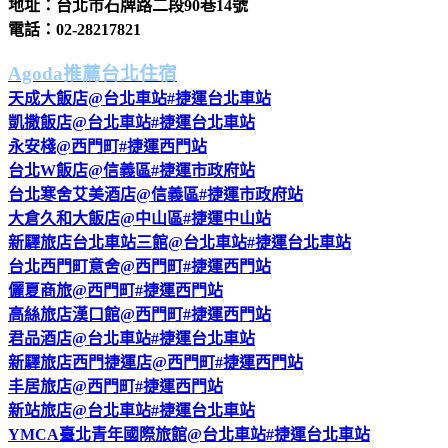
地址：台北市石牌路二段90巷14號
電話：02-28217821
Agoda推薦台北住宿
天成大飯店@台北車站#捷運台北車站
凱撒飯店@台北車站#捷運台北車站
永安棧@西門町#捷運西門站
台北W飯店@信義區#捷運市政府站
台北寒舍艾美酒店@信義區#捷運市政府站
大倉久和大飯店@中山區#捷運中山站
新驛旅店台北車站三館@台北車站#捷運台北車站
台北西門町意舍@西門町#捷運西門站
儷夏商旅@西門町#捷運西門站
高絲旅店漢口館@西門町#捷運西門站
君品酒店@台北車站#捷運台北車站
新驛旅店西門捷運店@西門町#捷運西門站
丰居旅店@西門町#捷運西門站
新站旅店@台北車站#捷運台北車站
YMCA臺北青年國際旅館@台北車站#捷運台北車站