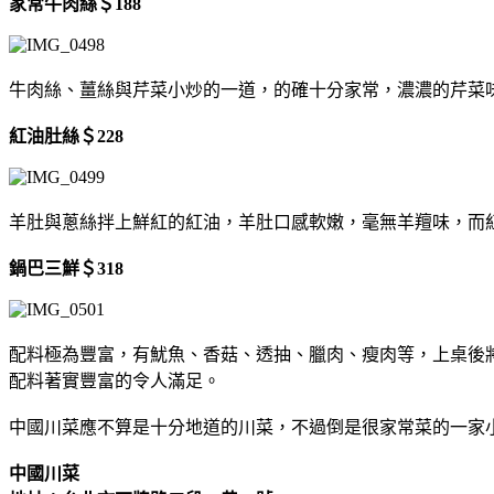
家常牛肉絲＄188
牛肉絲、薑絲與芹菜小炒的一道，的確十分家常，濃濃的芹菜
紅油肚絲＄228
羊肚與蔥絲拌上鮮紅的紅油，羊肚口感軟嫩，毫無羊羶味，而
鍋巴三鮮＄318
配料極為豐富，有魷魚、香菇、透抽、臘肉、瘦肉等，上桌後
配料著實豐富的令人滿足。
中國川菜應不算是十分地道的川菜，不過倒是很家常菜的一家
中國川菜