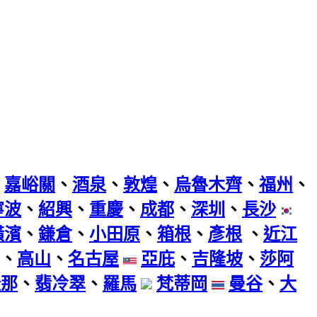
、
嘉峪關
、
酒泉
、
敦煌
、
烏魯木齊
、
福州
、
寧波
、
紹興
、
重慶
、
成都
、
深圳
、
長沙
橫濱
、
鎌倉
、
小田原
、
箱根
、
彥根
、
近江
、
高山
、
名古屋
亞庇
、
吉隆坡
、
莎阿
隆那
、
翡冷翠
、
羅馬
梵蒂岡
曼谷
、
大