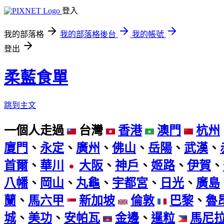
登入
我的部落格
我的部落格後台
我的帳號
登出
柔藍食單
跳到主文
一個人走過
台灣
香港
澳門
杭州
廈門
、
永定
、
廣州
、
佛山
、
岳陽
、
武漢
、
首爾
、
華川
大阪
、
神戶
、
姬路
、
伊賀
、
八幡
、
岡山
、
丸龜
、
宇都宮
、
日光
、
廣島
蘭
、
馬六甲
新加坡
倫敦
巴黎
、
魯
城
、
美功
、
安帕瓦
金邊
、
暹粒
馬尼