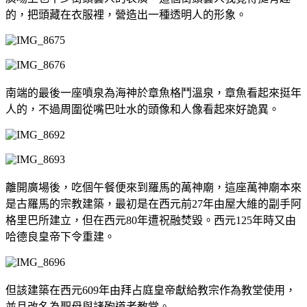
的，把頭藏在衣服裡，營造出一種透明人的形象。
南端的最後一座噴泉為海神於章魚格鬥溫泉，章魚看起來挺年
人的，不過周圍從嘴巴吐水的頭像和人像看起來好詭異。
離開廣場後，吃個午餐便來到羅馬的萬神廟，這座萬神廟本來
是古羅馬的宗教建築，最初是在西元前27年由屋大維的副手阿
格里巴所建立，但在西元80年遭祝融焚毀。西元125年時又由
哈德良皇帝下令重建。
但該建築在西元609年由拜占庭皇帝獻給教宗作為教堂使用，
並且改名為聖母與諸殉道者教堂。