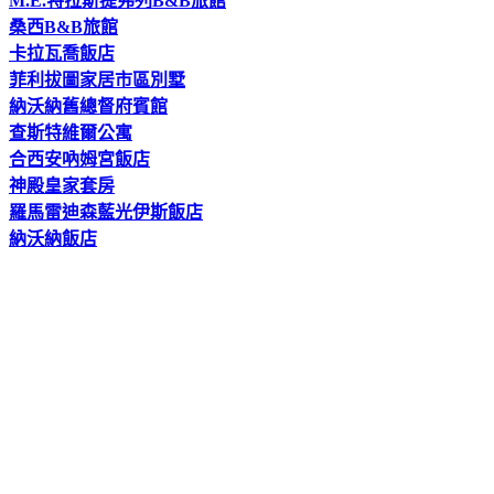
M.E.特拉斯提弗列B&B旅館
桑西B&B旅館
卡拉瓦喬飯店
菲利拔圖家居市區別墅
納沃納舊總督府賓館
查斯特維爾公寓
合西安吶姆宮飯店
神殿皇家套房
羅馬雷迪森藍光伊斯飯店
納沃納飯店