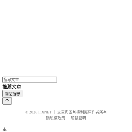
推薦文章
關閉搜尋
© 2026
PIXNET
｜
文章與圖片權利屬原作者所有
隱私權政策
｜
服務聲明
⚠️