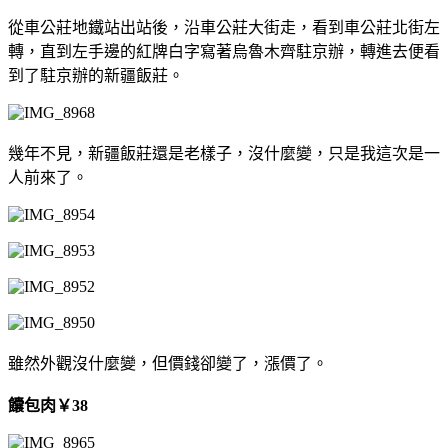
從車公莊地鐵站出站後，沿車公莊大街走，看到車公莊北街左
轉，直到左手邊的紅牌白字寫著烏魯木齊駐京辦，轉進去便看
到了駐京辦的新疆飯莊。
幾年不見，新疆飯莊還是老樣子，沒什麼變，只是我這次是一
人前來了。
雖然外觀沒什麼變，但價錢卻變了，漲價了。
饢包肉￥38