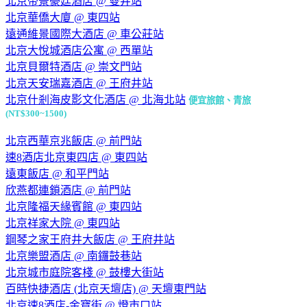
北京帝景豪廷酒店 @ 雙井站
北京華僑大廈 @ 東四站
遠通維景國際大酒店 @ 車公莊站
北京大悅城酒店公寓 @ 西單站
北京貝爾特酒店 @ 崇文門站
北京天安瑞嘉酒店 @ 王府井站
北京什剎海皮影文化酒店 @ 北海北站
便宜旅館、青旅
(NT$300~1500)
北京西華京兆飯店 @ 前門站
速8酒店北京東四店 @ 東四站
遠東飯店 @ 和平門站
欣燕都連鎖酒店 @ 前門站
北京隆福天緣賓館 @ 東四站
北京祥家大院 @ 東四站
鋼琴之家王府井大飯店 @ 王府井站
北京樂盟酒店 @ 南鑼鼓巷站
北京城市庭院客棧 @ 鼓樓大街站
百時快捷酒店 (北京天壇店) @ 天壇東門站
北京速8酒店-金寶街 @ 燈市口站