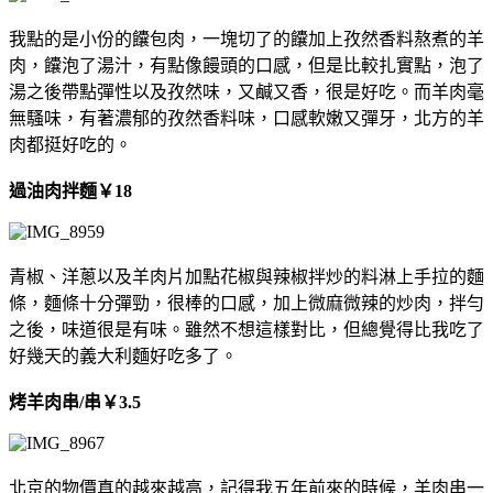
我點的是小份的饢包肉，一塊切了的饢加上孜然香料熬煮的羊
肉，饢泡了湯汁，有點像饅頭的口感，但是比較扎實點，泡了
湯之後帶點彈性以及孜然味，又鹹又香，很是好吃。而羊肉毫
無騷味，有著濃郁的孜然香料味，口感軟嫩又彈牙，北方的羊
肉都挺好吃的。
過油肉拌麵￥18
青椒、洋蔥以及羊肉片加點花椒與辣椒拌炒的料淋上手拉的麵
條，麵條十分彈勁，很棒的口感，加上微麻微辣的炒肉，拌勻
之後，味道很是有味。雖然不想這樣對比，但總覺得比我吃了
好幾天的義大利麵好吃多了。
烤羊肉串/串￥3.5
北京的物價真的越來越高，記得我五年前來的時候，羊肉串一