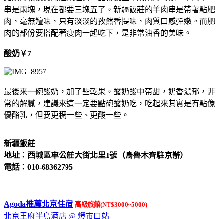
串是兩塊，現在都要三塊五了。新疆飯莊的羊肉串是帶著點肥
肉，毫無羶味，只有淡淡的孜然香提味，肉質口感彈嫩。而肥
肉的部份要搭配著瘦肉一起吃下，是非常油香的美味。
酸奶￥7
最後來一碗酸奶，加了些乾果。酸奶酸中帶甜，奶香濃郁，非
常的解膩，建議來這一定要點碗酸奶吃，吃起來其實是有點像
優酪乳，但要更稠一些、更酸一些。
新疆飯莊
地址：西城區車公莊大街北里1號（烏魯木齊駐京辦）
電話：010-68362795
Agoda推薦北京住宿
高級旅館(NT$3000~5000)
北京王府半島酒店 @ 燈市口站