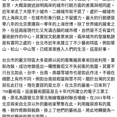
意思，大概是敘述說明兩岸的城市行銷方面的差異與相同處。
近年來走了大陸不少城市，二線城市就不提了，處於一線城市
的上海與北京，在城市形象行銷上不留遺力。最大的行銷便是
零八年的北京奧運與一零年的上海世博。除了世界級的展會之
外，在這兩座現代化又充滿古韻的城市裡，自然是不乏有當代
藝術創作的中心。其實就文創產業來說，兩岸城市的發展軌跡
是有雷同之處的，台北市近年來建立了不少藝術特區，例如華
山、松山、中山等，已經漸漸進入人們的生活，這是好事。
台北市的藝文特區大多是將以前的廢棄廠房拿來回收利用，重
新改裝，成功地營造出一種懷舊但又不失前衛的氛圍。其實不
只台北如此，台中、台南、高雄等城市也是如此作法。不過在
細節上有所不同，例如台南就相當與眾不同。關於台灣的文創
就在此打住，現在要提的是北京，在北京的最後一日來到了
798藝術區。這座藝術園區是五十年代所建立的電子工業工
廠，原名為國營北京華北無線電器材聯合場廠。在2001年時，
北京與來自北京以外的藝術家聚集在此，利用廠房原有的風
格，稍作修飾與裝飾，掛上了他們的藝術品，將此地轉變為一
個當代藝術的展示空間。