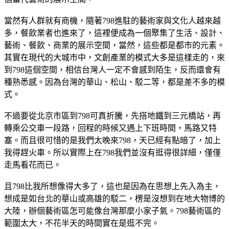
當然有人群就有商機，隨著798進駐的藝術家與文化人越來越
多，餐飲業者也進來了，這裡便成為一個聚集了生活、設計、
藝術、餐飲、商業的展示空間，當然，這些都是都市的元素。
其實在現代的大城市中，文創產業的模式大多是這樣走的，來
到798這個空間，相信台灣人一定不會感到陌生，反而還會有
種熟悉感。因為台灣的華山、松山、駁二等，都是差不多的模
式。
不過要從北京市區到798可真折騰，先搭地鐵到三元橋站，再
轉乘公交車一段路，回程的時候又遇上下班時間，馬路又特
塞。而且很可惜的是我們太晚來798，天已經有點暗了，加上
我得趕火車。所以實際上在798我們並沒有逛得很詳細，僅僅
走馬看花而已。
且798比我所想像得大多了，這也是因為在思想上先入為主，
想成是如台北的華山或高雄的駁二，楞是沒想到在地大物博的
大陸，辦個藝術區怎可能像台灣那麼小家子氣。798藝術區的
範圍太大，不花半天的時間實在是逛不完。