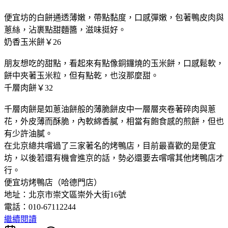
便宜坊的白餅通透薄嫩，帶點黏度，口感彈嫩，包著鴨皮肉與
蔥絲，沾裹點甜麵醬，滋味挺好。
奶香玉米餅￥26
朋友想吃的甜點，看起來有點像銅鑼燒的玉米餅，口感鬆軟，
餅中夾著玉米粒，但有點乾，也沒那麼甜。
千層肉餅￥32
千層肉餅是如蔥油餅般的薄脆餅皮中一層層夾卷著碎肉與蔥
花，外皮薄而酥脆，內軟綿香膩，相當有飽食感的煎餅，但也
有少許油膩。
在北京總共嚐過了三家著名的烤鴨店，目前最喜歡的是便宜
坊，以後若還有機會進京的話，勢必還要去嚐嚐其他烤鴨店才
行。
便宜坊烤鴨店（哈德門店）
地址：北京市崇文區崇外大街16號
電話：010-67112244
繼續閱讀