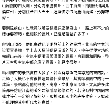
山周圍的四大洲，分別為東勝神州、西牛賀州、南瞻部州與北
俱盧州，分別住著四大天王。這座佛寺依萬歲山而建，形勢雄
偉。
要到達前山，也就意味著要翻過這座萬歲山，一路上有不少的
樓梯要攀爬，但相較於長城，已經是輕鬆許多了。
爬到山頂後，便能鳥瞰昆明湖與前山的建築群。北京的空氣污
染著實很糟，早上去天壇時還是清澈的藍天，中午從便宜坊吃
完飯出來後，空氣中便瀰漫著濃重的霧霾。直到頤和園時，整
片天空與空氣中都充滿了霧霾，能見度很差。
頤和園中的景點實在太多了，若沒有導遊或是導覽的書的話，
走過了大概也不會很懂這是些什麼景點。其實頤和園中的每一
建築、景點都有他的歷史、寓意，文化意涵深遠。尤其許多建
築都是仿照江南的著名建築或景觀修建的，若沒有對中國園林
或建築有一定的了解的話，那對頤和園中的許多建築，大概就
不能理解其中所代表的意義。