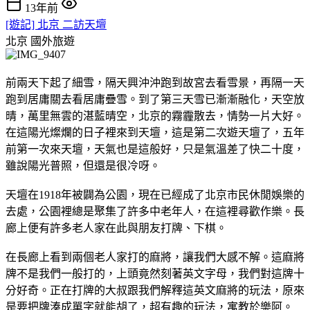
13年前
[遊記] 北京 二訪天壇
北京
國外旅遊
前兩天下起了細雪，隔天興沖沖跑到故宮去看雪景，再隔一天
跑到居庸關去看居庸疊雪。到了第三天雪已漸漸融化，天空放
晴，萬里無雲的湛藍晴空，北京的霧霾散去，情勢一片大好。
在這陽光燦爛的日子裡來到天壇，這是第二次遊天壇了，五年
前第一次來天壇，天氣也是這般好，只是氣溫差了快二十度，
雖說陽光普照，但還是很冷呀。
天壇在1918年被闢為公園，現在已經成了北京市民休閒娛樂的
去處，公園裡總是聚集了許多中老年人，在這裡尋歡作樂。長
廊上便有許多老人家在此與朋友打牌、下棋。
在長廊上看到兩個老人家打的麻將，讓我們大感不解。這麻將
牌不是我們一般打的，上頭竟然刻著英文字母，我們對這牌十
分好奇。正在打牌的大叔跟我們解釋這英文麻將的玩法，原來
是要把牌湊成單字就能胡了，超有趣的玩法，寓教於樂阿。