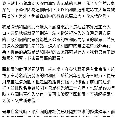
波波站上小貨車到天安門廣場去示威的片段，我至今仍然印象
深刻。不過也因為這個原因，所以頤和園這部電影在大陸是被
禁播的，另外，郝蕾在劇中的裸露尺度之大，令人愕然呀。
我是從頤和園的北門進入，嚴格來說，這裡並不算是正門入
口，只是地鐵就是開到這一站，從這裡進入的交通是最方便
的。頤和園的門票分為進入公園的票和園內景區的聯票。若只
買進入公園的門票的話，進入頤和園中的景區還得另外再買
票，聯票的話就是頤和園裡的景區都可以進入。我們只買了頤
和園的門票，並未買景區的聯票。
頤和園的命運與圓明園一樣悲慘，在英法聯軍進入北京後，燒
毀了當時名為清漪園的頤和園。慈禧當年挪用海軍經費，便是
用來重建清漪園，但是因為經費有限，只修復了前山的建築
群，並且改名為頤和園。只是在光緒二十六年，也就是1900年
時，八國聯軍進入北京，又再次破壞了頤和園，不過經過兩年
之後，又重新修復。
最早在金代時，頤和園的原址便已經開始逐漸的修建建築，而