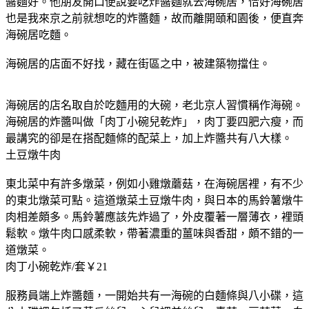
醬麵好。他朋友開口便說要吃炸醬麵就去海碗居，恰好海碗居
也是我來京之前就想吃的炸醬麵，故而離開頤和園後，便直奔
海碗居吃麵。
海碗居的店面不好找，藏在街區之中，被建築物擋住。
海碗居的店名取自於吃麵用的大碗，老北京人習慣稱作海碗。
海碗居的炸醬叫做「肉丁小碗兒乾炸」，肉丁要四肥六瘦，而
最講究的卻是在搭配麵條的配菜上，加上炸醬共有八大樣。
土豆燉牛肉
東北菜中有許多燉菜，例如小雞燉蘑菇，在海碗居裡，有不少
的東北燉菜可點。這道燉菜土豆燉牛肉，與日本的馬鈴薯燉牛
肉相差頗多。馬鈴薯應該先炸過了，外皮覆著一層薄衣，裡頭
鬆軟。燉牛肉口感柔軟，帶著濃重的薑味與香甜，頗不錯的一
道燉菜。
肉丁小碗乾炸/套￥21
服務員端上炸醬麵，一開始共有一海碗的白麵條與八小碟，這