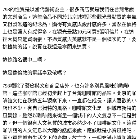
798的性質是以當代藝術為主，很多商店就是我們在台灣常說
的文創商品，這些商品不同於北京城裡那些觀光景點賣的老氣
又粗製濫造的紀念品，顯得有質感與設計感許多，當然在價格
上也是讓人有感得多。在觀光景點10元可買5張明信片，在這
裡大概只能買兩張，不過質感與美感就不是一個檔次的了，要
挑禮物的話，說實在我還是寧願來這買。
這條路名很中二啊。
這是像倫敦的電話亭致敬嗎？
798裡除了藝廊與文創商品店外，也有許多別具風味的咖啡
館，這些咖啡館已經初步趕上了台灣咖啡館的品味。北京的咖
啡館文化在我這五年觀察下來，一直都在成長，讓人喜歡的小
店也不少，有自己獨特的風格。咖啡館文化是一個城市獨特的
風景線，雖然以咖啡館來衡量一個城市的人文氣息不一定是對
的，但一個很有人文氣質的城市必然少不了咖啡館文化。這種
咖啡館的人文氣息以大陸的話語來說，應該就是小資風格吧，
而小資是城市生活之下的產物。故言之，一個充滿小資咖啡館