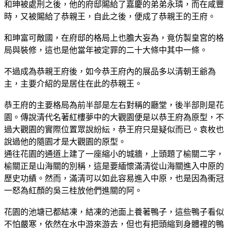
和珅被處刑之後，他的府邸賜給了嘉慶的弟弟永璘，而在咸豐
時，又被賜給了恭親王，自此之後，便成了恭親王的王府。
和珅富可敵國，在府邸的格局上也膽大妄為，竟仿製皇宮的格
局與裝修，這也是他當年被定罪的二十大條中其中一條。
不過成為恭親王府後，如今恭王府內的展品多以清朝王爺為
主，主要介紹的是居住在此的恭親王。
恭王府的主要格局為前半部是左右對稱的廳堂，後半部則是花
園。傳說清代名著紅樓夢中的大觀園便是以恭王府為原型，不
過大觀園的實際位置眾說紛紜，恭王府只是疑似而已。袁枚也
說過他的隨園才是大觀園的原型。
通往花園的通道上建了一座縮小的城牆，上頭題了榆關二字，
榆關正是山海關的別稱，這是要緬懷滿清從山海關進入中原的
歷史功績。然而，滿清可以如此容易進入中原，也是因為衝冠
一怒為紅顏的吳三桂放他們進關的阿。
花園的池塘已都結凍，結凍的池面上養著鴨子，這些鴨子看似
不怕嚴寒，依然在水中游來游去，但也有把頭縮到身體裡的鴨