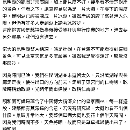
昆明湖的範圍非常廣闊，加上能見度不好，幾乎看不清楚對岸
的景色，乍看之下，還真容易以為是一片大海。在零下的溫度
中，昆明湖已經被凍成一片冰湖，雖然岸邊的牌子寫著進入危
險，但仍有許多人走到湖上踏著冰散步。
這座排雲殿是慈禧做壽時接受賀拜與舉行慶典的地方，進去要
另外買票，我們沒有進去。
偌大的昆明湖整片結凍，煞是壯觀，在台灣不可能看得到這種
景色，可見北京天氣是多麼嚴寒，雖然我是覺得還好，感覺沒
那麼冷。
因為時間已晚，我們在昆明湖並未逗留太久，只沿著湖岸與長
廊走走後，便往出口的方向前去。走到了東宮門的仁壽殿，乾
隆時稱勤政殿，光緒年間重建後，改稱仁壽殿。
頤和園可說是蘊含了中國博大精深文化的皇家園林，每一樣擺
設、建築都有其深遠的含意，若沒有研究過，大概也看不出個
什麼。景區非常地大，要整個逛完大概也要花上個半天時間，
因為我們時間不多，天色將暗，故而只是草草逛過便出來了。
頤和園