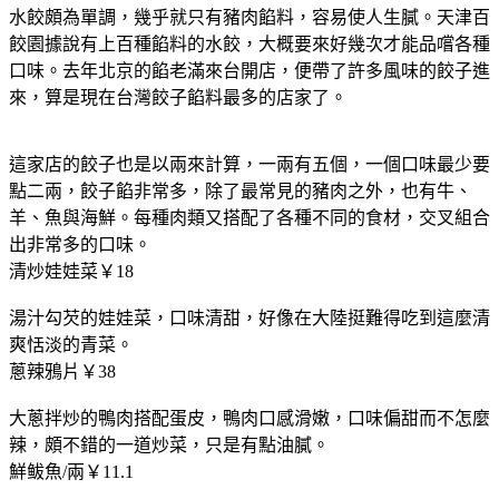
水餃頗為單調，幾乎就只有豬肉餡料，容易使人生膩。天津百
餃園據說有上百種餡料的水餃，大概要來好幾次才能品嚐各種
口味。去年北京的餡老滿來台開店，便帶了許多風味的餃子進
來，算是現在台灣餃子餡料最多的店家了。
這家店的餃子也是以兩來計算，一兩有五個，一個口味最少要
點二兩，餃子餡非常多，除了最常見的豬肉之外，也有牛、
羊、魚與海鮮。每種肉類又搭配了各種不同的食材，交叉組合
出非常多的口味。
清炒娃娃菜￥18
湯汁勾芡的娃娃菜，口味清甜，好像在大陸挺難得吃到這麼清
爽恬淡的青菜。
蔥辣鴉片￥38
大蔥拌炒的鴨肉搭配蛋皮，鴨肉口感滑嫩，口味偏甜而不怎麼
辣，頗不錯的一道炒菜，只是有點油膩。
鮮鲅魚/兩￥11.1