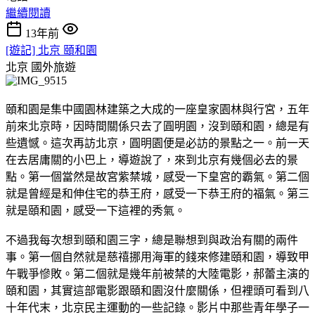
繼續閱讀
13年前
[遊記] 北京 頤和園
北京
國外旅遊
頤和園是集中國園林建築之大成的一座皇家園林與行宮，五年
前來北京時，因時間關係只去了圓明園，沒到頤和園，總是有
些遺憾。這次再訪北京，圓明園便是必訪的景點之一。前一天
在去居庸關的小巴上，導遊說了，來到北京有幾個必去的景
點。第一個當然是故宮紫禁城，感受一下皇宮的霸氣。第二個
就是曾經是和伸住宅的恭王府，感受一下恭王府的福氣。第三
就是頤和園，感受一下這裡的秀氣。
不過我每次想到頤和園三字，總是聯想到與政治有關的兩件
事。第一個自然就是慈禧挪用海軍的錢來修建頤和園，導致甲
午戰爭慘敗。第二個就是幾年前被禁的大陸電影，郝蕾主演的
頤和園，其實這部電影跟頤和園沒什麼關係，但裡頭可看到八
十年代末，北京民主運動的一些記錄。影片中那些青年學子一