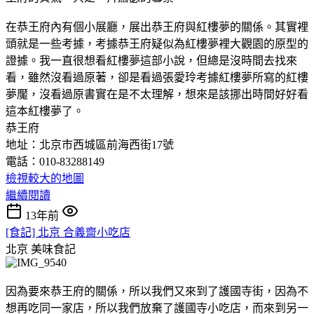
在恭王府內有個小展廳，展出恭王府與紅樓夢的關係。其實裡
頭就是一些考據，考據恭王府疑似為紅樓夢裡大觀園的原型的
證據。我一直很想看紅樓夢這部小說，但總是沒時間去找來
看，雖然沒看過原著，卻是看過張愛玲考據紅樓夢所寫的紅樓
夢魘，沒看過原書實在是不太理解，想來是該挪出時間好好看
這本紅樓夢了。
恭王府
地址：北京市西城區前海西街17號
電話：010-83288149
檢視較大的地圖
繼續閱讀
13年前
[食記] 北京 合義齋小吃店
北京
美味食記
因為要來恭王府的關係，所以我們又來到了護國寺街，因為不
想再吃同一家店，所以我們放棄了護國寺小吃店，而來到另一