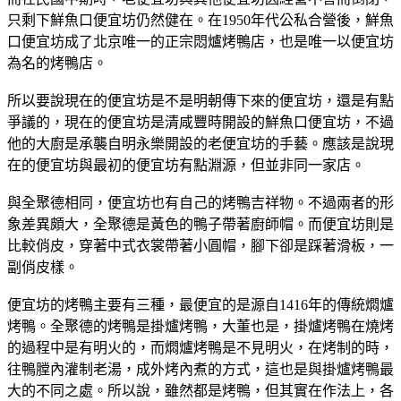
只剩下鮮魚口便宜坊仍然健在。在1950年代公私合營後，鮮魚
口便宜坊成了北京唯一的正宗悶爐烤鴨店，也是唯一以便宜坊
為名的烤鴨店。
所以要說現在的便宜坊是不是明朝傳下來的便宜坊，還是有點
爭議的，現在的便宜坊是清咸豐時開設的鮮魚口便宜坊，不過
他的大廚是承襲自明永樂開設的老便宜坊的手藝。應該是說現
在的便宜坊與最初的便宜坊有點淵源，但並非同一家店。
與全聚德相同，便宜坊也有自己的烤鴨吉祥物。不過兩者的形
象差異頗大，全聚德是黃色的鴨子帶著廚師帽。而便宜坊則是
比較俏皮，穿著中式衣裳帶著小圓帽，腳下卻是踩著滑板，一
副俏皮樣。
便宜坊的烤鴨主要有三種，最便宜的是源自1416年的傳統燜爐
烤鴨。全聚德的烤鴨是掛爐烤鴨，大董也是，掛爐烤鴨在燒烤
的過程中是有明火的，而燜爐烤鴨是不見明火，在烤制的時，
往鴨膛內灌制老湯，成外烤內煮的方式，這也是與掛爐烤鴨最
大的不同之處。所以說，雖然都是烤鴨，但其實在作法上，各