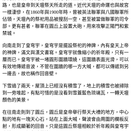
路，也是皇帝到天壇祭天所走的道。近代天壇的命運也與故宮
一樣淒慘，在1860年與1900年時，曾被英法聯軍與八國聯軍所
佔領，天壇內的祭祀用品被搜刮一空，甚至被當做聯軍的司令
部。更有甚者，聯軍在圓丘上設置大砲，用來攻擊正陽門和紫
禁城。
向南走到了皇穹宇，皇穹宇是擺設祭祀的神牌，內有皇天上帝
的神牌，滿文與漢文書寫。皇穹宇就像縮小的祈年殿，只有一
層而已。皇穹宇被一堵圓形圍牆環繞，這圍牆表面光滑，可以
有效地傳遞音波，不管在圍牆的哪一方大喊，都可以傳遞到另
一邊去，故也稱作回音壁。
下雪過了兩天，屋頂上已經沒有積雪了，地上的積雪也被掃除
到一旁堆起，有點可惜的是沒看到雪蓋藍色琉璃瓦，一轉天壇
顏色的美景。
在往南走則到了圓丘，圓丘是皇帝舉行祭天大禮的地方，中心
點的地有一塊天心石，站在上面大喊，聲波會由周圍的欄板反
射，形成顯著的回音。只是這圓丘祭壇相較於祈年殿與皇穹宇