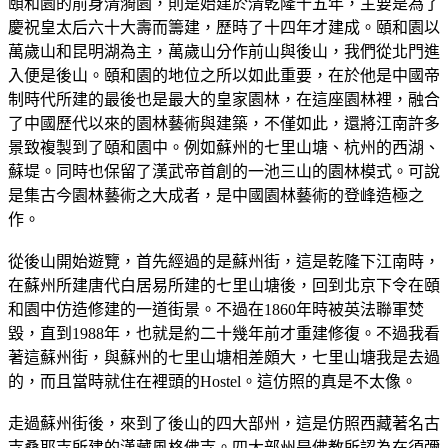
頤和園的前身清漪園，則是始建於清乾隆十五年，主要是為了
慶祝皇太后六十大壽而籌建，歷時了十四年才建成。頤和園以
萬歲山和昆明湖為主，萬歲山分作前山與後山，我們從北門進
入便是後山。頤和園的地位之所以如此重要，在於他是中國帝
制時代所建的最後也是最大的皇家園林，在這座園林裡，融合
了中國歷代以來的園林藝術與建築，不僅如此，還將江南許多
景致複製到了頤和園中。例如蘇州的七里山塘、杭州的西湖、
蘇堤。同時也保留了漢武帝首創的一池三山的園林模式。可說
是集古今園林藝術之大成者，是中國園林藝術的登峰造極之
作。
從後山開始遊覽，首先經過的是蘇州街，這是乾隆下江南時，
在蘇州所建唐代白居易所建的七里山塘後，回到北京下令在頤
和園中仿造修建的一道街景。不過在1860年時被英法聯軍焚
毀，直到1988年，也就是約二十幾年前才重建修復。不過我看
著這蘇州街，與蘇州的七里山塘相差頗大，七里山塘我是去過
的，而且當時就住在裡頭的Hostel。這仿照的真是不太像。
走過蘇州街後，來到了後山的四大部州，這是仿照西藏著名古
寺桑耶寺所建的漢藏風格佛寺。四大部州是佛教所認為在須彌