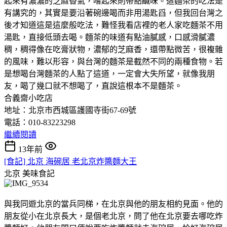
起來有濃濃的芝麻香氣，嚐起來則帶點鹹味。這麵茶的吃法是
有講究的，其實是要沿著碗邊喝而非用湯匙舀，但我回台灣之
後才知道這是這麼般吃法，難怪我看店裡的老人家吃麵茶不用
湯匙，直接低頭去喝。麵茶的味道有點油膩感，口感滑膩濃
稠，稠得像在吃膏狀物，濃郁的芝麻香，還帶點微苦，很複雜
的風味，難以形容，與台灣的麵茶是截然不同的兩種食物。若
是想喝台灣麵茶的人點了這道，一定會大失所望，就像我朋
友，喝了幾口就不想喝了，直說這根本不是麵茶。
合義齋小吃店
地址：北京市西城區護國寺街67-69號
電話：010-83223298
繼續閱讀
13年前
[食記] 北京 海碗居 老北京炸醬麵大王
北京
美味食記
與我同遊北京的當兵同梯，在北京與他的朋友相約見面。他的
朋友從小在北京長大，是個老北京，問了他在北京要去哪吃炸