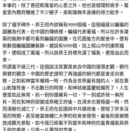
本事的，除了善迎乾隆皇的心意之外，他也是個理財高手，幫
皇室內務府賺進了不少銀子，是乾隆晚年身邊的得力助手。
除了福字碑外，恭王府內號稱有9999個福，這個福是以蝙蝠的
圖騰為代表，在中國的傳統裡，蝙蝠代表著福，所以在許多建
築的裝飾中都可看到蝙蝠的圖騰。在花園後方的屋舍中，便有
無數個蝙蝠圖騰裝飾，據說有9999個，加上假山中的康熙福
字，便組成了萬福，所以說恭王府裡充滿了福氣，便是由此而
來。
所謂富不過三代，這個說法其實是來自中國的循環史觀，朝代
興替的觀念。中國的歷史證明了再強盛的朝代都是會走向衰
敗，正如和珅當年權傾一時，作為全世界最有錢的人，就在靠
山乾隆死後，不出數日的時間，和珅就被嘉慶給賜死了。人生
便是如此無常，前一刻你還擁有一切，下一刻或許就一無所
有。而在和珅府邸變成恭親王府後，在清末也曾極盛一時，然
而清朝也滅亡了。恭王府在民國與中共建政後，歷經了許多沒
落的時期，甚至被當做輔仁大學的校舍來使用。最後則是被開
放成觀光景點，如今我已經看不到當年和珅府的富貴福氣與恭
王府的貴氣，只是一片蕭瑟的雪景。