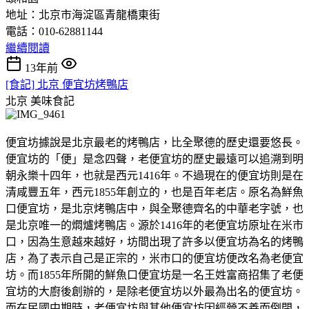
地址：北京市海淀區青龍橋東街
電話：010-62881144
繼續閱讀
13年前
[食記] 北京 便宜坊烤鴨店
北京
美味食記
便宜坊據說是北京最老的烤鴨店，比全聚德的歷史還要悠長。
便宜坊的「便」是念四聲，老便宜坊的歷史最遠可以追溯到明
朝永樂十四年，也就是西元1416年。不過現在的便宜坊則是在
清咸豐五年，西元1855年創立的，也是百年老店。原名為鮮魚
口便宜坊，是北京烤鴨店中，與全聚德齊名的中華老字號，也
是北京唯一的燜爐烤鴨店。源於1416年的老便宜坊原址在米市
口，因為生意越來越好，坊間出現了許多以便宜坊為名的烤鴨
店，為了表示自己是正宗的，米市口的便宜坊便改名為老便宜
坊。而1855年所開的鮮魚口便宜坊是一名王姓富商招集了老便
宜坊的大廚後創辦的，是除老便宜坊以外最為出名的便宜坊。
而在民國中期時，老便宜坊與其他便宜坊因經營不善而倒閉，