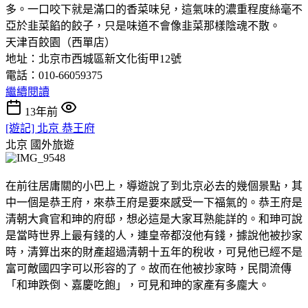
多。一口咬下就是滿口的香菜味兒，這氣味的濃重程度絲毫不
亞於韭菜餡的餃子，只是味道不會像韭菜那樣陰魂不散。
天津百餃園（西單店）
地址：北京市西城區新文化街甲12號
電話：010-66059375
繼續閱讀
13年前
[遊記] 北京 恭王府
北京
國外旅遊
在前往居庸關的小巴上，導遊說了到北京必去的幾個景點，其
中一個是恭王府，來恭王府是要來感受一下福氣的。恭王府是
清朝大貪官和珅的府邸，想必這是大家耳熟能詳的。和珅可說
是當時世界上最有錢的人，連皇帝都沒他有錢，據說他被抄家
時，清算出來的財產超過清朝十五年的稅收，可見他已經不是
富可敵國四字可以形容的了。故而在他被抄家時，民間流傳
「和珅跌倒、嘉慶吃飽」，可見和珅的家產有多龐大。