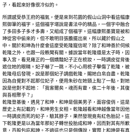
子，看起來好像很冷似的。
所謂感受恭王府的福氣，便是來到花園的假山山洞中看這幅康
熙御筆的福字，這個福字堪說是書法中的精品，一個字中融合
了多田多子多才多壽，又組成了個福字。這幅康熙墨寶是被和
珅從宮中偷來的，但不敢明目張膽擺出來，所以藏於假山之
中。關於和珅為什麼會這麼受乾隆寵信呢？除了和珅善於伺候
乾隆之外，也跟一段軼聞有關。據說當年乾隆還是太子時，因
事入宮，看見雍正的一個嬌豔妃子正在梳妝，一時調皮從背後
遮住她的眼睛。妃子嚇了一跳，不小心用梳子擊傷了乾隆，被
乾隆母后發現，說是那個妃子調戲乾隆，賜她白帛自盡。乾隆
因為自覺對不起那位妃子，便用朱砂在她頸上點了一點，對她
說是他對不起她：「我害爾矣，魂而有靈，俟二十年後，其復
與吾相聚乎？」
乾隆登基後，遇見了和珅，和珅是個美男子，面容俊俏，這是
歷史上有記載的，和珅男生女相。乾隆越看和珅越像當年因他
一時調皮而死的妃子，驗其脖子，果然發現竟有紅色胎記。這
下乾隆更是以為當年那妃子轉世投胎成和珅，因而對其有所歉
意，百般包庇和珅。不過這也只是個傳說，實際上和珅是有真