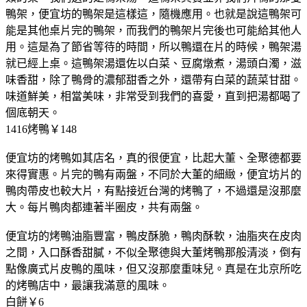
鴨架，便宜坊的鴨架是這樣這，隨機應用。也就是說這鴨架可
能是其他桌片完的鴨架，而我們的鴨架片完後也可能給其他人
用。這是為了節省等待的時間，所以鴨還在片的時候，鴨架湯
就已經上桌。這鴨架湯還佐以白菜、豆腐燉煮，湯頭白濁，滋
味香甜，除了鴨骨的濃郁甜香之外，還帶有白菜的蔬菜甘甜。
味道鮮美，相當美味，非常受到我們的喜愛，直到把湯都喝了
個底朝天。
1416烤鴨￥148
便宜坊的烤鴨如其店名，真的很便宜，比起大董、全聚德都要
來得實惠。片完的鴨有兩盤，不同於大董的細緻，便宜坊片的
鴨肉帶皮也較大片，有點接近台灣的烤鴨了，不過還是沒那麼
大。每片鴨肉都連著半圈皮，共有兩盤。
便宜坊的烤鴨油脂豐富，鴨皮酥脆，鴨肉酥軟，油脂夾在皮肉
之間，入口酥香甜膩，不似全聚德與大董烤鴨那般清淡，倒有
點像廣式片皮鴨的風味，但又沒那麼重味兒。真是在北京所吃
的烤鴨店中，最讓我滿意的風味。
白餅￥6