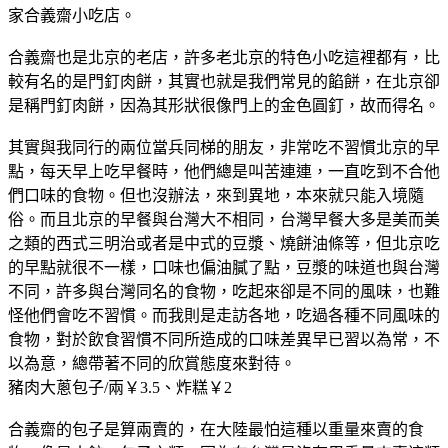
家合義齋小吃店。
合義齋也是北京的老店，許多老北京的特色小吃這裡都有，比
較有名的是門釘肉餅，其實也就是我們常見的餡餅，在北京卻
是稱門釘肉餅，因為其形狀很像門上的金色圓釘，故而得名。
其實與我同行的兩位當兵同梯的朋友，非常吃不習慣北京的早
點，每天早上吃早餐時，他們總是叫苦連連，一直吃到不合他
們口味的食物。但也沒辦法，來到異地，本來就只能入境隨
俗。而且北京的早餐與台灣大不相同，台灣早餐大多是美而美
之類的西式三明治或者是中式的豆漿、燒餅油條等，但北京吃
的早點就很不一樣，口味也偏油膩了點，豆漿的味道也與台灣
不同，許多與台灣同名的食物，吃起來卻是不同的風味，也難
怪他們會吃不習慣。而我則是走訪各地，吃過各種不同風味的
食物，對於飲食習慣不同所造成的口味差異早已習以為常，不
以為意，總帶著不同的欣賞態度來對待。
豬肉大蔥包子/兩￥3.5、炸糕￥2
合義齋的包子是算兩賣的，在大陸最怕這種以重量來賣的食