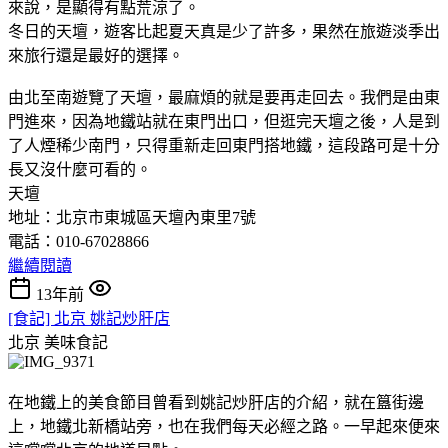
來說，是顯得有點荒涼了。
冬日的天壇，遊客比起夏天真是少了許多，果然在旅遊淡季出
來旅行還是最好的選擇。
由北至南遊覽了天壇，最麻煩的就是要再走回去。我們是由東
門進來，因為地鐵站就在東門出口，但逛完天壇之後，人是到
了人煙稀少南門，只得重新走回東門搭地鐵，這段路可是十分
長又沒什麼可看的。
天壇
地址：北京市東城區天壇內東里7號
電話：010-67028866
繼續閱讀
13年前
[食記] 北京 姚記炒肝店
北京
美味食記
在地鐵上的美食節目曾看到姚記炒肝店的介紹，就在簋街邊
上，地鐵北新橋站旁，也在我們每天必經之路。一早起來便來