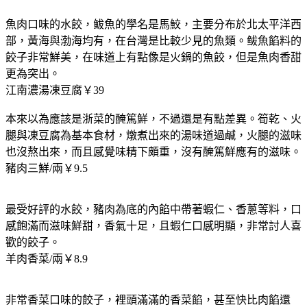
魚肉口味的水餃，鲅魚的學名是馬鮫，主要分布於北太平洋西
部，黃海與渤海均有，在台灣是比較少見的魚類。鲅魚餡料的
餃子非常鮮美，在味道上有點像是火鍋的魚餃，但是魚肉香甜
更為突出。
江南濃湯凍豆腐￥39
本來以為應該是浙菜的醃篤鮮，不過還是有點差異。筍乾、火
腿與凍豆腐為基本食材，燉煮出來的湯味道過鹹，火腿的滋味
也沒熬出來，而且感覺味精下頗重，沒有醃篤鮮應有的滋味。
豬肉三鮮/兩￥9.5
最受好評的水餃，豬肉為底的內餡中帶著蝦仁、香蔥等料，口
感飽滿而滋味鮮甜，香氣十足，且蝦仁口感明顯，非常討人喜
歡的餃子。
羊肉香菜/兩￥8.9
非常香菜口味的餃子，裡頭滿滿的香菜餡，甚至快比肉餡還