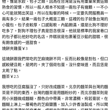
物，像是水餃、包子之類。因為在台灣是沒有用重量來賣這類
熟食的習慣，所以一般人根本不知道一兩包子有幾顆，一不小
心可能就鬧出笑話，所以在點餐的時候，一定要先問服務員一
兩有多少。結果一兩包子大概是三顆，這裡的包子就像台灣的
小籠包，包子皮較厚，口感鬆軟，內餡飽滿，還是比狗不理好
吃多了。對狗不理包子真是怨念很深，他就是標準的我家巷口
的包子都比他好吃的名店。炸糕就是包裹著豆沙餡的甜糕，很
有飽食感的一道甜食。
燒餅夾雞蛋￥3
這燒餅跟我們常吃的芝麻燒餅不同，反而比較像是割包，但口
感較硬且乾，是烤的。夾了個荷包蛋，沒什麼味道，而且恁是
太乾了點。
麵茶￥2.5
我想吃的豆腐腦沒了，只好改成麵茶。北京的麵茶與台灣的麵
茶是不同的東西，台灣的麵茶是用麵粉炒的，而北京麵茶則是
用小米麵做成麵糊，顏色白中帶黃，非常濃稠，宛若膏狀。在
麵糊上淋上一層褐色的芝麻鹽醬，加入少許香油製成，所以聞