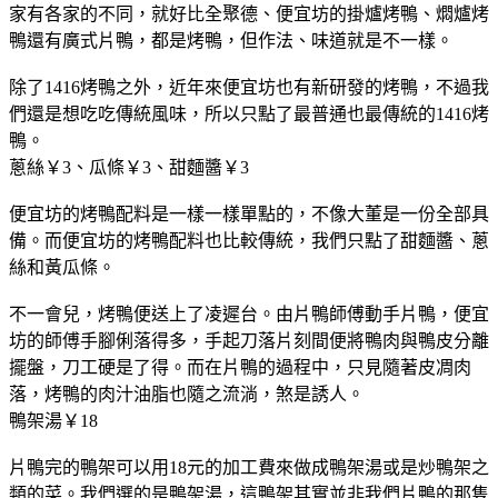
家有各家的不同，就好比全聚德、便宜坊的掛爐烤鴨、燜爐烤
鴨還有廣式片鴨，都是烤鴨，但作法、味道就是不一樣。
除了1416烤鴨之外，近年來便宜坊也有新研發的烤鴨，不過我
們還是想吃吃傳統風味，所以只點了最普通也最傳統的1416烤
鴨。
蔥絲￥3、瓜條￥3、甜麵醬￥3
便宜坊的烤鴨配料是一樣一樣單點的，不像大董是一份全部具
備。而便宜坊的烤鴨配料也比較傳統，我們只點了甜麵醬、蔥
絲和黃瓜條。
不一會兒，烤鴨便送上了凌遲台。由片鴨師傅動手片鴨，便宜
坊的師傅手腳俐落得多，手起刀落片刻間便將鴨肉與鴨皮分離
擺盤，刀工硬是了得。而在片鴨的過程中，只見隨著皮凋肉
落，烤鴨的肉汁油脂也隨之流淌，煞是誘人。
鴨架湯￥18
片鴨完的鴨架可以用18元的加工費來做成鴨架湯或是炒鴨架之
類的菜。我們選的是鴨架湯，這鴨架其實並非我們片鴨的那隻