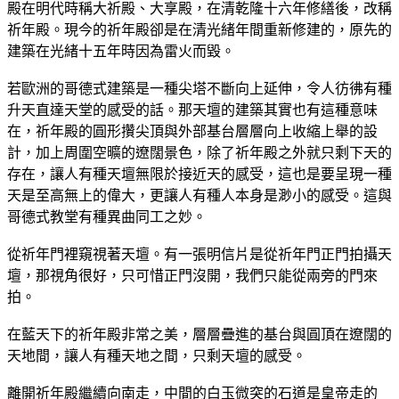
殿在明代時稱大祈殿、大享殿，在清乾隆十六年修繕後，改稱
祈年殿。現今的祈年殿卻是在清光緒年間重新修建的，原先的
建築在光緒十五年時因為雷火而毀。
若歐洲的哥德式建築是一種尖塔不斷向上延伸，令人彷彿有種
升天直達天堂的感受的話。那天壇的建築其實也有這種意味
在，祈年殿的圓形攢尖頂與外部基台層層向上收縮上舉的設
計，加上周圍空曠的遼闊景色，除了祈年殿之外就只剩下天的
存在，讓人有種天壇無限於接近天的感受，這也是要呈現一種
天是至高無上的偉大，更讓人有種人本身是渺小的感受。這與
哥德式教堂有種異曲同工之妙。
從祈年門裡窺視著天壇。有一張明信片是從祈年門正門拍攝天
壇，那視角很好，只可惜正門沒開，我們只能從兩旁的門來
拍。
在藍天下的祈年殿非常之美，層層疊進的基台與圓頂在遼闊的
天地間，讓人有種天地之間，只剩天壇的感受。
離開祈年殿繼續向南走，中間的白玉微突的石道是皇帝走的