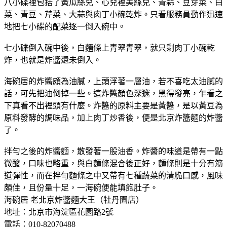
八小碟裡包括了黃瓜絲兒、心兒裡美絲兒、青蒜、豆芽菜、白
菜、青豆、芹菜、大蒜與肉丁小碗乾炸。只看服務員動作迅速
地把七小碟的配菜逐一倒入碗中。
七小碟倒入碗中後，白麵條上青翠青翠，就只剩肉丁小碗乾
炸，也就是炸醬還未倒入。
海碗居的炸醬頗為油膩，上頭浮著一層油，若不喜吃太油膩的
話，可先把油倒掉一些。這炸醬顏色深邃，黑得發亮，乍看之
下真看不出裡頭有什麼。炸醬的原料主要是黃醬，是以黃豆為
原料發酵的調味品，加上肉丁炒香後，便是北京炸醬麵的炸醬
了。
拌勻之後的炸醬麵，散發著一股油香。炸醬的味道是帶有一點
微酸，口味也略重，與白麵條混合後正好，麵條則是十分有筋
道彈性，而在拌勻麵條之中又帶有七種蔬菜的清脆口感，風味
頗佳，且份量十足，一海碗便能填飽肚子。
海碗居 老北京炸醬麵大王（牡丹園店）
地址：北京市海淀區花園路2號
電話：010-82070488