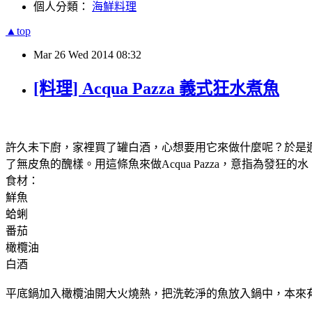
個人分類：
海鮮料理
▲top
Mar
26
Wed
2014
08:32
[料理] Acqua Pazza 義式狂水煮魚
許久未下廚，家裡買了罐白酒，心想要用它來做什麼呢？於是
了無皮魚的醜樣。用這條魚來做Acqua Pazza，意指為
食材：
鮮魚
蛤蜊
番茄
橄欖油
白酒
平底鍋加入橄欖油開大火燒熱，把洗乾淨的魚放入鍋中，本來