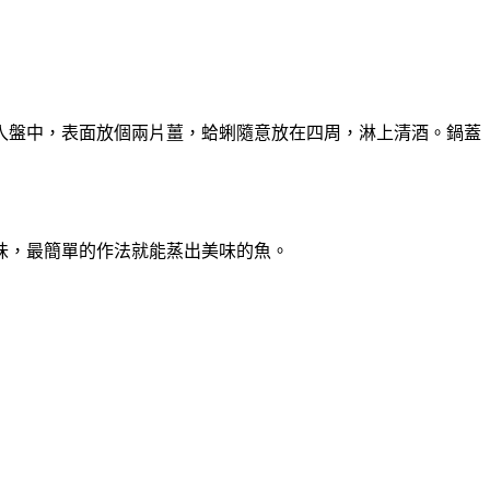
入盤中，表面放個兩片薑，蛤蜊隨意放在四周，淋上清酒。鍋蓋
味，最簡單的作法就能蒸出美味的魚。