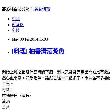
部落格全站分類：
美食情報
相簿
部落格
名片
May
30
Fri
2014
15:03
[料理] 柚香清酒蒸魚
開始上班之後沒什麼時間下廚，週末又常常有事出門或是有飯
然心血來潮，好想吃魚，雖然已經十二點多了，市場差不多要
午餐。
材料：
市場鮮魚（海魚）
清酒
薑片