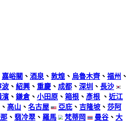
、
嘉峪關
、
酒泉
、
敦煌
、
烏魯木齊
、
福州
、
寧波
、
紹興
、
重慶
、
成都
、
深圳
、
長沙
橫濱
、
鎌倉
、
小田原
、
箱根
、
彥根
、
近江
、
高山
、
名古屋
亞庇
、
吉隆坡
、
莎阿
隆那
、
翡冷翠
、
羅馬
梵蒂岡
曼谷
、
大