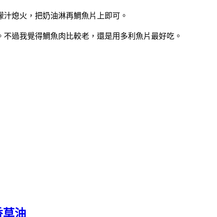
檬汁熄火，把奶油淋再鯛魚片上即可。
。不過我覺得鯛魚肉比較老，還是用多利魚片最好吃。
香草油