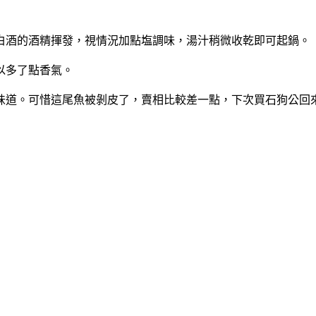
白酒的酒精揮發，視情況加點塩調味，湯汁稍微收乾即可起鍋。
以多了點香氣。
味道。可惜這尾魚被剝皮了，賣相比較差一點，下次買石狗公回