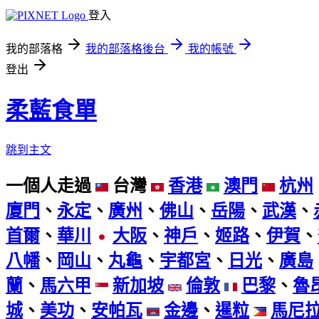
登入
我的部落格
我的部落格後台
我的帳號
登出
柔藍食單
跳到主文
一個人走過
台灣
香港
澳門
杭州
廈門
、
永定
、
廣州
、
佛山
、
岳陽
、
武漢
、
首爾
、
華川
大阪
、
神戶
、
姬路
、
伊賀
、
八幡
、
岡山
、
丸龜
、
宇都宮
、
日光
、
廣島
蘭
、
馬六甲
新加坡
倫敦
巴黎
、
魯
城
、
美功
、
安帕瓦
金邊
、
暹粒
馬尼