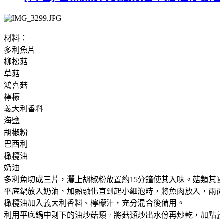
材料：
多利魚片
柳松菇
草菇
鴻喜菇
檸檬
義大利香料
海鹽
胡椒粉
巴西利
橄欖油
奶油
多利魚切成三片，灑上胡椒粉放置約15分鐘使其入味。菇類其
平底鍋放入奶油，加熱融化直到起小細泡時，將魚肉放入，兩
橄欖油加入義大利香料、檸檬汁，充分混合後備用。
利用平底鍋中剩下的油炒菇類，將菇類炒出水份再炒乾，加點