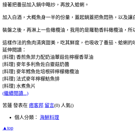
接著把番茄加入鍋中略炒，再放入蛤蜊。
加入白酒，大概魚身一半的份量，蓋起鍋蓋把魚悶熟，以及讓
裝盤之後，再淋上一些橄欖油，我用的是羅勒香料橄欖油，所
這樣作法的魚肉清爽甜美，吃其鮮度，也吸收了番茄、蛤蜊的
延伸閱讀：
[料理] 香煎魚菲力配奶油蕈菇佐檸檬香草油
[料理] 麥年多利魚佐白靈菇奶醬
[料理] 麥年鱈魚佐培根碎檸檬橄欖油
[料理] 法式麥年檸檬魴魚排
[料理] 水煮魚片
(繼續閱讀...)
苦蓮 發表在
痞客邦
留言
(0)
人氣(
)
個人分類：
海鮮料理
▲top