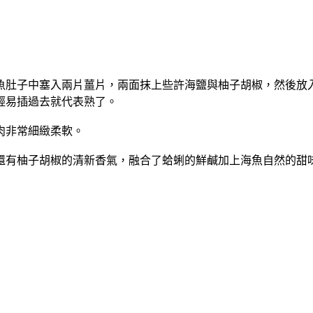
魚肚子中塞入兩片薑片，兩面抹上些許海鹽與柚子胡椒，然後放
輕易插過去就代表熟了。
肉非常細緻柔軟。
還有柚子胡椒的清新香氣，融合了蛤蜊的鮮鹹加上海魚自然的甜