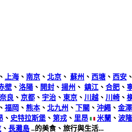
、
上海
、
南京
、
北京
、
蘇州
、
西塘
、
西安
赤壁
、
洛陽
、
開封
、
揚州
、
鎮江
、
合肥
、
奈良
、
京都
、
宇治
、
東京
、
川越
、
川崎
、
、
福岡
、
熊本
、
北九州
、
下關
、
沖繩
、
金澤
昂
、
史特拉斯堡
、
第戎
、
里昂
米蘭
、
波
拉
、
長灘島
..的美食、旅行與生活...