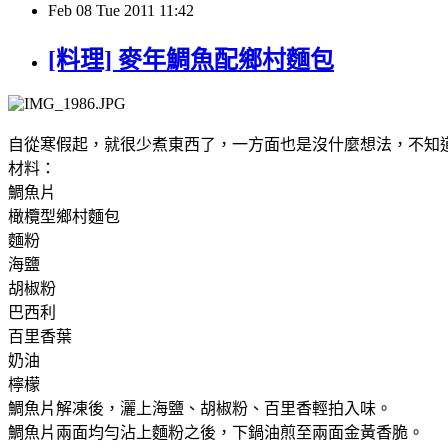
Feb
08
Tue
2011
11:42
[料理] 麥年鯛魚配鄉村麵包
自從寒假起，就很少煮東西了，一方面也是沒什麼想法，不知
材料：
鯛魚片
橄欖型鄉村麵包
麵粉
海鹽
胡椒粉
巴西利
百里香葉
奶油
檸檬
鯛魚片解凍後，灑上海鹽、胡椒粉、百里香輕拍入味。
鯛魚片兩面均勻沾上麵粉之後，下鍋油煎至兩面金黃香脆。