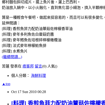
鄉村麵包斜切成片，擺上魚片後，灑上巴西利。
奶油放入鍋中，以小火融化，直到焦化冒小細泡，擠入半顆檸
算是一種輕食午餐吧，做起來挺容易的，而且可以有很多變化
延伸閱讀：
[料理] 香煎魚菲力配奶油蕈菇佐檸檬香草油
[料理] 麥年多利魚佐白靈菇奶醬
[料理] 麥年鱈魚佐培根碎檸檬橄欖油
[料理] 法式麥年檸檬魴魚排
[料理] 水煮魚片
(繼續閱讀...)
苦蓮 發表在
痞客邦
留言
(0)
人氣(
)
個人分類：
海鮮料理
▲top
Oct
17
Sun
2010
00:28
[料理] 香煎魚菲力配奶油蕈菇佐檸檬