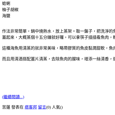
蛤蜊
柚子胡椒
海鹽
作法非常簡單，鍋中燒熱水，放上蒸架。取一盤子，把洗淨的
蓋起來，大概蒸個十五分鐘就好囉，可以拿筷子插插看魚肉，
這種海魚用清蒸的就非常美味，略帶膠質的魚皮黏潤甜軟，魚
而且用清酒搭配薑片清蒸，去除魚肉的腥味，增添一絲清香，
(繼續閱讀...)
苦蓮 發表在
痞客邦
留言
(0)
人氣(
)