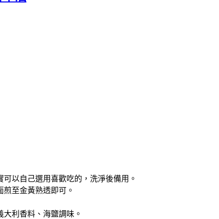
實可以自己選用喜歡吃的，洗淨後備用。
面煎至金黃熟透即可。
義大利香料、海鹽調味。