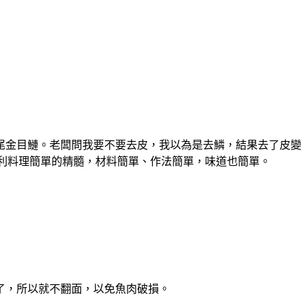
尾金目鰱。老闆問我要不要去皮，我以為是去鱗，結果去了皮變
義大利料理簡單的精髓，材料簡單、作法簡單，味道也簡單。
了，所以就不翻面，以免魚肉破損。