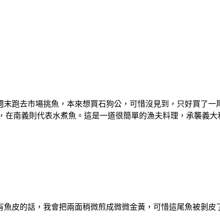
週末跑去市場挑魚，本來想買石狗公，可惜沒見到，只好買了一
發狂的水，在南義則代表水煮魚。這是一道很簡單的漁夫料理，承襲
有魚皮的話，我會把兩面稍微煎成微微金黃，可惜這尾魚被剝皮