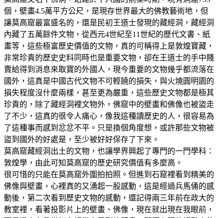
個，壁畫4.5萬平方公尺，是現存世界最大的佛教藝術地，但
讓莫高窟最富盛名的，還是民初王道士發現的藏經洞，藏經洞
內藏了五萬餘件文物，從西元4世紀至11世紀的歷代文書、紙
畫等，這些極富歷史價值的文物，真的可稱得上是敦煌寶藏，
非常珍貴的歷史史料同時也是重要文物，卻在王道士的手中賤
賣給得到消息來取寶的外國人，現今重要的文物幾乎都流落在
國外，這真是中國古代文物不可輕饒的損失，與火燒圓明園的
損失程度沒什麼兩樣，甚至更為嚴重，這些歷史文物都是極其
珍貴的，除了藏經洞裡文物外，佛窟中的壁畫和佛像也被盜走
了不少，這真的很令人痛心，像我這種讀歷史的人，很容易為
了這種事而感到忿忿不平。只是換個角度想，或許那些文物被
盜到國外的好處是，至少被好好保存了下來。
莫高窟藏經洞出土的文物，也讓學界興起了專門的一門學科：
敦煌學，由此可知莫高窟的歷史研究價值有多麼高。
很可惜的只能在莫高窟外圍拍拍照。但進到石窟裡看到精美的
佛像與壁畫，心裡真的又湧起一股感動，這是經過兵馬俑的感
動後，第二次看到歷史文物的感動，還記得兩三年前在政大的
教室裡，看著投影片上的壁畫、佛像，現在就出現在我眼前，