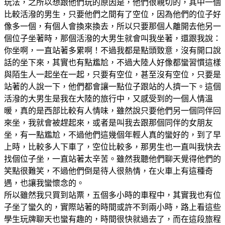
玩法，之所以想跟他們玩的原因是，他們很親切的，其中一個
比較活潑的男生，只要他們之間有了空位，因為他們的位子好
像多一個，有個人會換來換去，所以只要那個人離開去他另一
個位子坐著時，那個活潑的大男生就會叫我坐著，還跟我說：
你坐啊，一直站著多累啊！不過我都是點頭致意，沒有開口說
話的坐下來，其實也有點尷尬，不過大陸人好像都蠻習慣這樣
與陌生人一起坐在一起，只要有空位，甚至沒有空位，只要是
站著的人說一下，他們都會讓一點位子跟站的人擠一下。這個
活潑的大男生是我在大陸的旅行中，又感受到的一個人情溫
暖，真的是西部比較有人情味，雖然說只要他們另一個同伴回
來坐，我就會被趕起來，或者是叫我去跟那個同伴的女朋友
坐，有一點尷尬，不過他們這幾個年輕人真的蠻好的，到了早
上時，比較多人下車了，空位比較多，那男生也一直叫我快去
找個位子坐，一直站著太辛苦。雖然我聽他們聊天覺得他們的
笑點很難笑，不過他們倒是待人很熱情，在火車上有這種奇
遇，也讓我蠻懷念的。
所以雖然我只買到站票，五個多小時的車程中，其實我也有位
子坐了蠻久的，實際站著的時間或許不到兩小時，路上看這些
學生玩牌聊天也蠻有趣的，時間很快就過去了，而在這段旅程