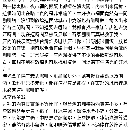
點一樣炎熱，夜市裡的攤販也都還在躲太陽，尚未出來擺攤，
這個時間走在路上真的是非常痛苦，幸好夜市裡面竟然有一間
咖啡館，沒想到敦煌這西北城市中竟然也有咖啡館，每次出來
若有空閒時間，不知道要去哪時，我都會找一家咖啡店進去消
磨時間，現在這時間又熱又無聊，有家咖啡店真是救了我。
店內的裝潢其實與台灣許多咖啡店很像，很舒服很慵懶，放著
輕柔的音樂，還可以免費無線上網，坐在其中就像回到台灣的
咖啡館一樣，非常舒適，店內還提供了不少的書籍雜誌可以
看，真想不到在敦煌也可以找到這個一個消磨下午時光的好地
方。
時光盒子除了義式咖啡、單品咖啡外，還有輕食甜點以及調
酒，飲料非常多元化，開在這裡真是難得，在東部的城市裡還
未必有這種咖啡館呢。
冰拿鐵
￥
22
這裡的消費其實並不算便宜，與台灣的咖啡館消費差不多，有
些飲料甚至更貴。點了一杯冰拿鐵，做得水準不錯，分為三
層，底部是牛奶，中間是濃縮咖啡，上層奶泡，冰奶泡還算濃
密，雖然有點小氣泡，咖啡味道偏重偏苦，不過能在敦煌這地