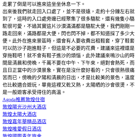
走累了倒是可以進來這坐坐休息一下。
出來後我們就走回入口處了，並不是很遠，走約十分鐘左右就
到了，這時的入口處旁邊已經聚集了很多駱駝，還有幾隻小駱
駝很可愛，不過其實這片沙漠滿滿都是駱駝大便，我們剛剛一
路走回來，滿路都是大便，閃也閃不掉，都不知道採了多少大
便。此外在進來景區時，還會有人要收費出租鞋套，穿了鞋套
可以防沙子跑進鞋子，但這是不必要的花費，建議來這裡還是
穿拖鞋吧！就不會有鞋子進沙的煩惱，此外建議來鳴沙山的時
間是清晨和傍晚，千萬不要在中午、下午來，絕對會熱死，而
且日正當中的沙漠景象，實在是沒什麼好看的，只會很熱很痛
苦而已，傍晚的夕陽和清晨的日出，才是比較美的景色，溫度
也比較適合遊玩，畢竟這裡又乾又熱，太陽晒的沙會很燙，不
是一般遊客承受得住的高溫。
Agoda推薦敦煌住宿
敦煌陽光沙州大酒店
敦煌太陽大酒店
敦煌嘉年華精品酒店
敦煌唯愛假日酒店
敦煌國際青年旅舍