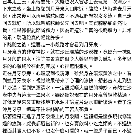
己再走上去，累得要死，大概也沒人會想上去玩第二次滑沙。
下來之後，坐上駱駝到月牙泉入口附近下駱駝，這時進去月牙
泉，出來後可以再坐駱駝回去，不過我們想說沒多遠，自己走
回去就好，所以就叫駱駝師父先回去吧。其實騎駱駝雖然很
貴，但是卻很能節省體力，因為走這沙丘真的很耗體力，非常
的累，騎駱駝真的輕鬆許多。
下駱駝之後，還要走一小段路才會看到月牙泉。
月牙泉真的非常神妙，就在沙丘環繞的沙漠裡，竟然有一抹如
月牙般的泉水，這等美景真的很令人難以忘懷與感動，多年以
來的心願終於在此刻完成，心裡無限激動。
走在月牙泉旁，心理感到很清涼，雖然身在滾滾黃沙之中，看
到這月牙泉水，視覺效果帶來了心理的涼快，想必古人走到這
片沙漠，看到這潭清水，一定很感嘆大自然的神妙，竟然在沙
漠中央有這麼一潭泉水。雖然聽說現在的月牙泉曾經乾枯過，
好像是後來又重新找地下水源才讓這片湖水重新復活。看了這
潭月牙泉，總算不往來絲路的辛苦與花費。
接著還是走進了月牙泉邊上的月泉閣，這裡還是蠻多現代修建
過的痕跡，感覺都還蠻新的，也有賣飲料小吃之類的，不過這
裡面其實人也不多，也沒什麼可看的，就一些房子而已，不過