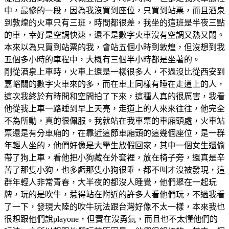
中，最慘的一段，因為我沒買到座位，只買到站票，而且酒泉
到敦煌的火車只有三班，時間都很差，我坐的這班是半夜三點
的車，幸好是空調快速，還不是數字火車沒有空調又熱又悶。
本來以為只買到站票的我，會站五個小時到敦煌，但沒想到我
五個多小時的車程中，大概有三個半小時都是坐著的。
剛從酒泉上車時，火車上還是一樣很多人，不過沒比從西安到
嘉峪關的數字火車來的多，而在車上同樣有睡在走道上的人，
這次我終於有時間和空間拍了下來，這種人真的很厲害，我看
他從我上車一路睡到早上天亮，走道上的人來來往往，他完全
不為所動，真的很佩服。我就站在我車票的車廂頭處，火車站
票還是有分車廂的，在靠近這節車廂頭的這幾個座位，是一群
年輕人坐的，他們好像是大學生放假回家，其中一個女生還偷
帶了狗上車，看他把小狗藏在外套裡，放在椅子旁，還真是辛
苦了那隻小狗，也多虧那隻小狗很乖，都不叫才沒被發現，這
群年輕人非常青春，大半夜的都沒人睡覺，他們聚在一起玩
牌，玩的是吹牛，惹得站在附近的許多人看他們玩，不過我看
了一下，發現大陸的吹牛玩法跟台灣好像不太一樣，本來我也
很想跟他們說playone，但實在沒勇氣，而且也不太懂他們的