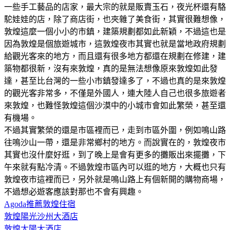
一些手工藝品的店家，最大宗的就是販賣玉石，夜光杯還有駱
駝娃娃的店，除了商店街，也夾雜了美食街，其實很難想像，
敦煌這麼一個小小的市鎮，建築規劃都如此新穎，不過這也是
因為敦煌是個旅遊城市，這敦煌夜市其實也就是當地政府規劃
給觀光客來的地方，而且還有很多地方都還在規劃在修建，建
築物都很新，沒有來敦煌，真的是無法想像原來敦煌如此發
達，甚至比台灣的一些小市鎮發達多了，不過也真的是來敦煌
的觀光客非常多，不僅是外國人，連大陸人自己也很多旅遊者
來敦煌，也難怪敦煌這個沙漠中的小城市會如此繁榮，甚至還
有機場。
不過其實繁榮的還是市區裡而已，走到市區外圍，例如鳴山路
往鳴沙山一帶，還是非常鄉村的地方。而說實在的，敦煌夜市
其實也沒什麼好逛，到了晚上是會有更多的攤販出來擺攤，下
午來就有點冷清。不過敦煌市區內可以逛的地方，大概也只有
敦煌夜市這裡而已，另外就是鳴山路上有個新開的購物商場，
不過想必遊客應該對那也不會有興趣。
Agoda推薦敦煌住宿
敦煌陽光沙州大酒店
敦煌太陽大酒店