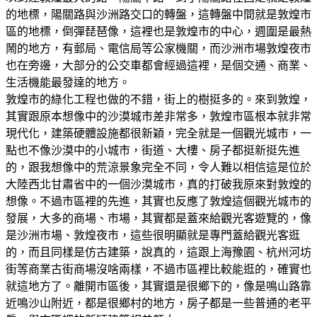
的地標，陽關路與沙洲路交口的轉盤，這轉盤中間就是敦煌市
區的地標，倒彈琵琶像，這裡也是敦煌市的中心，週圍是最熱
鬧的地方，有郵局、電信局等公家機關，而沙洲市場敦煌夜市
也在旁邊，大部分的公交車都會經過這裡，是個交通、商業、
生活機能最發達的地方。
敦煌市的綠化工程也做的不錯，街上的樹挺多的。來到敦煌，
其實跟原本想像中的沙漠城市差非常多，敦煌市區根本就非常
現代化，建築硬體設施都很新穎，完全就是一個觀光城市，一
點也不像沙漠中的小城市，街道、大樓、房子都挺新挺先進
的，跟我想像中的荒涼景象完全不同，令人難以相信這是位於
大陸西北甘肅省中的一個沙漠城市，真的打破我原來對敦煌的
想像。不過市區裡的先進，其實也反應了敦煌這個觀光城市的
發展，大多的商場、市場，其實都是蓋來給觀光客遊覽的，像
是沙洲市場、敦煌夜市，這些很明顯就是專門蓋給觀光客逛
的，而且同樣是仿古建築，說真的，這跟上海豫園、杭州河坊
街等商業古街商場沒啥兩樣，不過市區裡比較能逛的，確實也
就這地方了。離開市區後，其實還是很鄉下的，像是鳴山路靠
近鳴沙山附近，都是很鄉村的地方，房子都是一些普通的老平