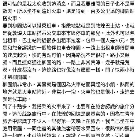
很可惜的是我太晚收到這消息，而且我要離開的日子也不是單
數天，所以坐不到這班火車，還是得到一百多公里遠的柳園站
搭火車。
要到柳園站可以搭乘班車，搭乘地點就是到敦煌巴士站，也就
是從敦煌火車站搭乘公交車來市區停車的那兒，此外也可以包
出租車，巴士站附近很多出租車拉客，包車一個人是30元。我
是和旅舍認識的一個旅伴包車去柳園，一路上出租車師傅開車
的速度超快，快的有點可怕，因為路況不是很好，路小又顛
頗。而且這條通往柳園的路，一路上非常荒涼，幾乎就是荒
漠，什麼都沒有，這條路也好像沒有盡頭一樣，開了快兩小時
才到柳園鎮。
柳園鎮非常小，其實就是個因為火車站而興起的小鎮，熱鬧的
地方就是火車站附近，非常小一塊，火車站也是很小，走進去
就是候車廳。
到了十點多，我搭乘的火車來了，也要和在旅舍認識的旅伴分
開。這段絲路旅行中，在敦煌的回憶是最豐富的，因為在青年
旅舍中認識了不少人，記得第一天晚上在旅舍，我自己坐在中
庭用電腦，一同住宿的其他旅客帶著水果回來，很熱情的邀請
我一起吃，也就這樣認識了，認識了一個廈門女孩、河南男