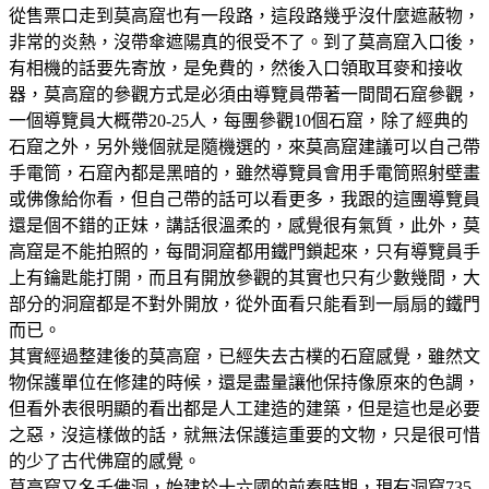
從售票口走到莫高窟也有一段路，這段路幾乎沒什麼遮蔽物，
非常的炎熱，沒帶傘遮陽真的很受不了。到了莫高窟入口後，
有相機的話要先寄放，是免費的，然後入口領取耳麥和接收
器，莫高窟的參觀方式是必須由導覽員帶著一間間石窟參觀，
一個導覽員大概帶20-25人，每團參觀10個石窟，除了經典的
石窟之外，另外幾個就是隨機選的，來莫高窟建議可以自己帶
手電筒，石窟內都是黑暗的，雖然導覽員會用手電筒照射壁畫
或佛像給你看，但自己帶的話可以看更多，我跟的這團導覽員
還是個不錯的正妹，講話很溫柔的，感覺很有氣質，此外，莫
高窟是不能拍照的，每間洞窟都用鐵門鎖起來，只有導覽員手
上有鑰匙能打開，而且有開放參觀的其實也只有少數幾間，大
部分的洞窟都是不對外開放，從外面看只能看到一扇扇的鐵門
而已。
其實經過整建後的莫高窟，已經失去古樸的石窟感覺，雖然文
物保護單位在修建的時候，還是盡量讓他保持像原來的色調，
但看外表很明顯的看出都是人工建造的建築，但是這也是必要
之惡，沒這樣做的話，就無法保護這重要的文物，只是很可惜
的少了古代佛窟的感覺。
莫高窟又名千佛洞，始建於十六國的前秦時期，現有洞窟735