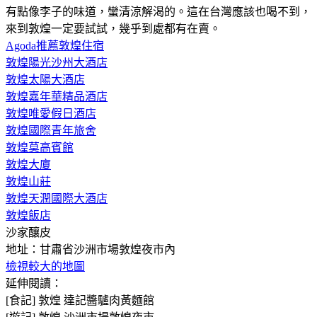
有點像李子的味道，蠻清涼解渴的。這在台灣應該也喝不到，
來到敦煌一定要試試，幾乎到處都有在賣。
Agoda推薦敦煌住宿
敦煌陽光沙州大酒店
敦煌太陽大酒店
敦煌嘉年華精品酒店
敦煌唯愛假日酒店
敦煌國際青年旅舍
敦煌莫高賓館
敦煌大廈
敦煌山莊
敦煌天潤國際大酒店
敦煌飯店
沙家釀皮
地址：甘肅省沙洲市場敦煌夜市內
檢視較大的地圖
延伸閱讀：
[食記] 敦煌 達記醬驢肉黃麵館