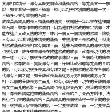
實都相當精采，都有其歷史價值和藝術風格，導覽員會一一解
說，如果看完十個還不過癮，還可以跑去跟別團的再聽一次，
不過多少會有重複的石窟。
敦煌莫高窟真的是人類藝術的瑰寶，很佩服千年以來在這裡開
鑿石窟、塑像作畫的佛僧們，因為他們對佛教的堅定信仰，才
能在這片又乾又熱的地方，雕出一個又一個精美的佛窟，讓後
人有幸可以看到這些精美的藝術，雖然我並不是佛教徒，但我
對佛教藝術還是相當有興趣，而且這些石窟壁畫真的都很精美
也很有趣，許多壁畫都是在敘述佛教的故事，就像是現代的漫
畫一樣，可以了解很多佛教的故事傳說。而且各個時代的繪畫
風格、佛像數量、擺設都有不同，仔細比較和聽導覽員的介紹
的話，可以發現很多差異和有趣之處。例如佛的形象在各個時
代都有不同之處，如菩薩就是漸漸從男身男相轉變成男身女
相，以前的菩薩是男生面孔，還有小鬍子的，現在的菩薩則都
是女生面孔的形象。而莫高窟也是見證東西文化交流的重要地
點，像是所謂健陀羅的藝術風格，就是結合了東西方創作手法
所衍生出來的藝術風格。莫高窟真的是個很值得一來參觀的景
點，很推薦大家來絲路的話，一定要來敦煌，而且一定要來莫
高窟，好好看看這些壁畫與佛像。