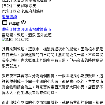
[遊記] 敦煌 沙洲市場敦煌夜市
[食記] 西安 魏家涼皮
[食記] 西安 老鳳府削筋麵
繼續閱讀
15年前
[遊記] 敦煌 沙洲市場敦煌夜市
嘉峪關、敦煌、酒泉
國外旅遊
其實來到敦煌，逛夜市一樣沒有逛夜市的感覺，因為根本都是
在白天逛，敦煌這裡的白日時間比嘉峪關更長一些，不過是沒
長多少啦，也大概晚上九點多左右天黑，但來夜市的時候還是
很亮就是。
敦煌夜市其實可以分為兩個部份，一個區域是小吃攤販區，這
裡被規劃成一小間一小間的小店面，都是賣小吃的，主要以清
真食物和麵食為主，每家賣的東西其實都大同小異，店面都不
算太大，衛生環境看起來還可以。
而走出這有屋頂的小吃市場區域外，就是商業街的範圍。都是