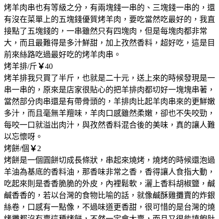
烤羊肉串也有等級之分，有兩塊錢一串的、三塊錢一串的，還
有沒在菜單上的五塊錢優質烤羊肉，要吃當然吃最好的，我直
接點了五塊錢的，一串雖然只有四塊肉，但是每塊肉都非常
大，而且最難得是多汁鮮甜，加上孜然香料，超好吃，這是目
前來絲路吃過最好吃的烤羊肉串。
烤羊排/斤
￥
40
烤羊排我只買了半斤，也就是二十元，送上來的時候發現是一
串一串的，原來是店家很貼心的把羊排肉都切好一塊塊串著，
當然部分肉串還是有帶骨頭的，羊排肉比起羊肉串來的更鮮嫩
多汁，而且毫無羊羶味，羊肉口感雖然柔嫩，卻也不失咬勁，
每咬一口就溢出肉汁，與孜然香料混合後的美味，真的讓人難
以忘懷呀。
烤餅/個
￥
2
烤餅是一個圓餅切成長條狀，串起來燒烤，燒烤的時候還泡過
羊油為基底的香料油，那香味非常之香，香得讓人食指大動，
吃起來則是香香脆脆的外皮，內裡鬆軟，灑上香料胡椒鹽，鹹
鹹香香的，若以台灣的食物比喻的話，就像鹹酥雞攤賣的炸銀
絲卷，口感有一點像，不過味道更香甜，很可惜的是台灣的燒
烤攤都沒有賣這種烤餅，不然一定會大賣，而且又很能填飽肚