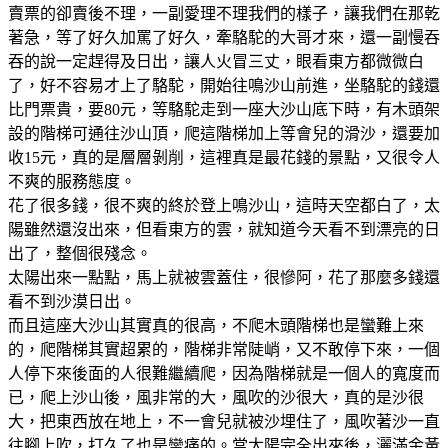
賣票的卻賣後不理，一副愛理不理我們的樣子，讓我們在那乾
著急，等了好久加罵了好久，牽駱駝的大哥才來，還一副慢吞
吞的說一定趕得及日出，讓人火冒三丈，眼看東方都微微白
了，好不容易才上了駱駝，開始往鳴沙山前進，坐駱駝的錢還
比門票貴，要80元，等駱駝走到一座大沙山底下時，有木頭架
設的階梯可通往沙山頂，爬這階梯加上等會兒的滑沙，還要加
收15元，真的是層層剝削，這裡真是最花錢的景點，又很令人
不爽的服務態度。
花了很多錢，很不爽的終於登上鳴沙山，這時天空都白了，太
陽雖然還沒出來，但看東方的雲，就知道今天看不到漂亮的日
出了，整個很殘念。
太陽出來一點點，馬上就被雲蓋住，很慘阿，花了那麼多錢還
看不到沙漠日出。
而且這座大沙山其實真的很高，不爬木頭階梯也是蠻難上來
的，爬階梯其實超累的，階梯非常陡峭，又不敢停下來，一個
人停下來後面的人很難繼續爬，因為階梯就是一個人的寬度而
已，爬上沙山後，風非常的大，風吹的沙很大，真的是沙很
大，把東西放在地上，不一會兒就被沙埋住了，風吹著沙一直
往腳上吹，打久了也是蠻痛的。當太陽完全出來後，灑滿金黃