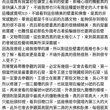
而且還真有我當初在課堂上看到的壁畫，那種心理的觸動真的
是快讓人流淚了，不過我想也只有我這種愛好歷史的人才會有
這種感覺吧XD，不過看到這些精美的壁畫和佛像，是真的非
常感動的，畢竟這都是千年以前的古蹟文物，能夠保存到現在
真的很不容易，而且那些壁畫真的畫的很精細精美，真的是藝
術寶藏，也難怪當初那些外國考古者偷騙搶拐也要將這些壁
畫、文物帶回國，這些東西真的是太吸引人了，來到莫高窟真
的會被這些藝術精美所深深震撼。
因為我曾經上過敦煌學的課，所以對這些壁畫的風格也多少有
些了解，看起來更是喜愛。不過外面真的很熱很熱，熱到很令
人受不了。
而導覽員帶團參觀的洞窟，必定有幾個一定會去看的窟，第一
個當然就是最重要的石窟，當年王道士發現藏經洞的石窟，這
是一定要去參觀的，王道士在販賣了那些文物之後，良心不安
所以修建了一個三層樓的房子，也就是現在編號16號的石窟
這。再來會看的是編號96號的石窟，外表是個九層樓的模樣，
裡頭則是莫高窟中最高大的彌勒佛坐像，真的非常高大，大到
只能抬頭仰視，看到目瞪口呆，這座佛是中國境內第三大的大
佛，此外也會去參觀莫高窟內第二高的大佛和臥佛，每個窟其