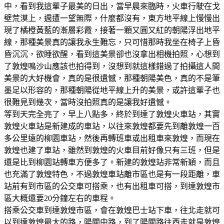
中，看到我這輩子最美的日出，當早晨來臨時，火車行駛在戈
壁荒漠上，週遭一望無際，什麼都沒有，東方地平線上慢慢出
現了橘橙黃藍的漸層彩霞，接著一顆又圓又紅的朝陽浮出地平
線，那種美景真的讓我永生難忘，只可惜那時我坐在椅子上昏
昏沉沉，欲睡欲醒，看到這美景卻也沒拿出相機拍照，心想到
了敦煌鳴沙山應該也拍得到，沒想到就這樣錯過了拍攝這人間
美景的大好機會，真的是很遺憾，那種朝陽美色，真的不是筆
墨足以形容的，那種朝陽從地平線上升的美景，或許這輩子也
很難見到幾次，當時沒拍照真的是讓我好遺憾。
等到天完全亮了，早上八點多，終於到達了敦煌火車站，其實
敦煌火車站是新建成的車站，以往來敦煌都要先到離敦煌一百
多公里遠的柳園車站，然後再轉班車或出租車來敦煌，而現在
敦煌也建了車站，雖然到敦煌的火車目前好像只有三班，但是
還是比到柳園站轉車方便多了。新建的敦煌站非常新穎，而且
也充滿了敦煌特色，不過敦煌車站離市區也是有一段距離，車
站前有到市區的公交車可搭乘，也有出租車可搭，到達敦煌市
區大概還要20分鐘左右的車程。
搭乘公交車到達敦煌市區，會在敦煌巴士站下車，往北走就可
以到達敦煌最大的路，陽關中路，到了陽關路往西走就是敦煌