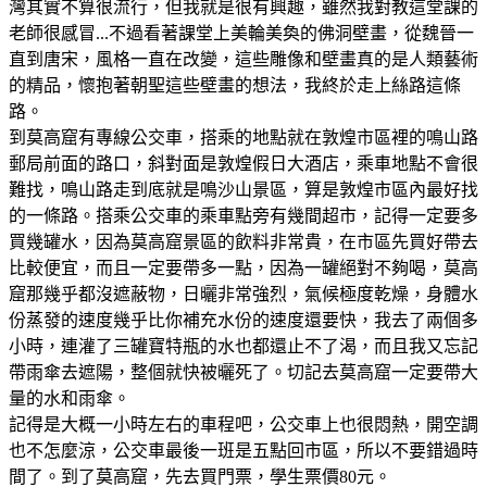
灣其實不算很流行，但我就是很有興趣，雖然我對教這堂課的
老師很感冒...不過看著課堂上美輪美奐的佛洞壁畫，從魏晉一
直到唐宋，風格一直在改變，這些雕像和壁畫真的是人類藝術
的精品，懷抱著朝聖這些壁畫的想法，我終於走上絲路這條
路。
到莫高窟有專線公交車，搭乘的地點就在敦煌市區裡的鳴山路
郵局前面的路口，斜對面是敦煌假日大酒店，乘車地點不會很
難找，鳴山路走到底就是鳴沙山景區，算是敦煌市區內最好找
的一條路。搭乘公交車的乘車點旁有幾間超市，記得一定要多
買幾罐水，因為莫高窟景區的飲料非常貴，在市區先買好帶去
比較便宜，而且一定要帶多一點，因為一罐絕對不夠喝，莫高
窟那幾乎都沒遮蔽物，日曬非常強烈，氣候極度乾燥，身體水
份蒸發的速度幾乎比你補充水份的速度還要快，我去了兩個多
小時，連灌了三罐寶特瓶的水也都還止不了渴，而且我又忘記
帶雨傘去遮陽，整個就快被曬死了。切記去莫高窟一定要帶大
量的水和雨傘。
記得是大概一小時左右的車程吧，公交車上也很悶熱，開空調
也不怎麼涼，公交車最後一班是五點回市區，所以不要錯過時
間了。到了莫高窟，先去買門票，學生票價80元。