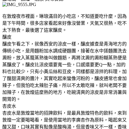
在敦煌夜市裡面，琳琅滿目的小吃店，不知道要吃什麼，因為
是下午時間，很多店家看起來好像沒營業，天氣又很熱，吃不
太下熱食，最後選了這家釀皮。
釀皮
釀皮乍看之下，就像西安的涼皮一樣，釀皮據查是青海地方的
傳統小吃，是用麵粉加水調成硬麵團，接著在水中搓麵團洗去
澱粉，放入蒸籠蒸熟後叫做麵筋，再將沈澱的澱粉糊蒸熟便是
蒸釀皮了。釀皮比涼皮還要寬一些，口感還要更Q一點，加的
料也比較少，只有小黃瓜絲和豆皮，同樣都是涼拌的料理，加
了酸甜清爽的醬汁，其實吃起來蠻像河粉的，釀皮通常也會加
辣子，但我怕吃太辣肚子痛，所以不太敢吃辣，就叫老闆不要
加辣子，在敦煌這麼熱的地方，吃碗清爽的涼皮是非常消暑與
開胃的。
杏皮水
杏皮水是敦煌當地的招牌飲料，是最具敦煌特色的飲料，來到
敦煌一定要喝喝看，是使用當地的李廣杏作為原料，喝起來又
酸又甜，口味其實有點像是酸梅湯，但是香味又不一樣，香味