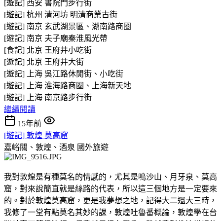
[遊記] 西安 書院門步行街
[遊記] 杭州 清河坊 明清商業古街
[遊記] 南京 玄武湖景區、湖南路商圈
[遊記] 南京 夫子廟秦淮風光帶
[食記] 北京 王府井小吃街
[遊記] 北京 王府井大街
[遊記] 上海 吳江路休閒街、小吃街
[遊記] 上海 淮海路商圈、上海新天地
[遊記] 上海 南京路步行街
繼續閱讀
15年前
[遊記] 敦煌 莫高窟
嘉峪關、敦煌、酒泉
國外旅遊
我對敦煌是有種莫名的情感的，尤其是鳴沙山、月牙泉、莫高
窟，對來說簡直就是絲路的代表，所以這三個地方是一定要來
的。對於敦煌莫高窟，更是我夢想之地，記得大二還大三時，
我修了一堂有點莫名其妙的課，敦煌吐魯番概論，敦煌學在台