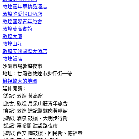
敦煌嘉年華精品酒店
敦煌唯愛假日酒店
敦煌國際青年旅舍
敦煌莫高賓館
敦煌大廈
敦煌山莊
敦煌天潤國際大酒店
敦煌飯店
沙洲市場敦煌夜市
地址：甘肅省敦煌市步行街一帶
檢視較大的地圖
延伸閱讀：
[遊記] 敦煌 莫高窟
[旅舍] 敦煌 月泉山莊青年旅舍
[食記] 敦煌 達記醬驢肉黃麵館
[遊記] 酒泉 鼓樓、大明步行街
[遊記] 嘉峪關 建設路夜市
[遊記] 西安 鐘鼓樓、回民街、德福巷