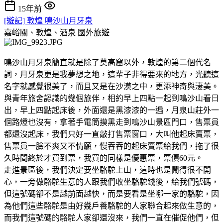
15年前
[遊記] 敦煌 鳴沙山月牙泉
嘉峪關、敦煌、酒泉
國外旅遊
鳴沙山月牙泉簡直就是除了莫高窟以外，敦煌的第二個代名
詞，月牙泉更是我夢想之地，這輩子非得要來的地方，光聽這
名字就感覺很美了，而且又是在沙漠之中，更添神奇與淒美。
與青年旅舍認識的幾個旅伴，相約早上四點一起到鳴沙山看日
出，早上四點起床後，外面還是黑漆漆的一遍，月泉山莊外一
個路燈也沒有，拿著手電筒摸黑走到鳴沙山景區門口，售票員
都還沒起床，我們只好一直敲打售票窗口，大叫他起床賣票，
售票員一臉不爽又不情願，慢吞吞的起床賣票給我們，拖了很
久時間終於才買到票，我買的同樣是優惠票，票價60元。
走進景區後，我們決定要坐駱駝上山，這時也是鬧得很不開
心，一旁做駱駝生意的人跟我們收坐駱駝錢後，給我們號碼，
但這號碼卻不是越前面越快，而是要看是坐哪一家的駱駝，因
為他們這些駱駝是由好幾戶養駱駝的人家聯合起來做生意的，
而我們這號碼的駱駝人家卻還沒來，我們一直在催促他們，但