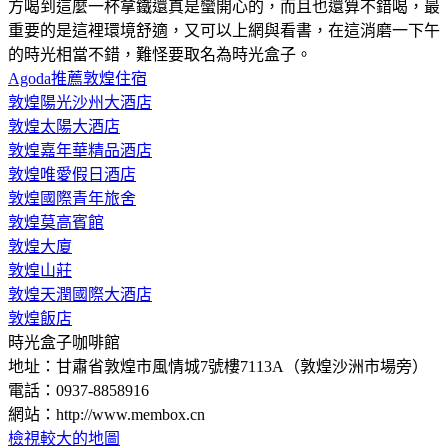
方喝到這麼一杯拿鐵還真是蠻開心的，而且也還算不錯喝，最
重要的是這裡環境舒適，又可以上網與看書，在這消磨一下午
的時光相當不錯，難怪要取名為時光盒子。
Agoda推薦敦煌住宿
敦煌陽光沙州大酒店
敦煌太陽大酒店
敦煌嘉年華精品酒店
敦煌唯愛假日酒店
敦煌國際青年旅舍
敦煌莫高賓館
敦煌大廈
敦煌山莊
敦煌天潤國際大酒店
敦煌飯店
時光盒子咖啡館
地址：甘肅省敦煌市風情城7號樓7113A（敦煌沙洲市場旁）
電話：0937-8858916
網站：http://www.membox.cn
檢視較大的地圖