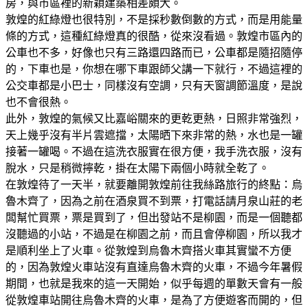
房，與市區裡的新穎建築相差頗大。
敦煌的紅綠燈也很特別，不是採秒數倒數的方式，而是用能量
條的方式，這種紅綠燈真的很酷，從來沒看過。敦煌市區內的
公車也不多，好像也只有三路還四路而已，公車都是隨招隨停
的，下車也是，你想在哪下車跟師父講一下就行，不過這裡的
公交車都是小巴士，同樣沒有空調，只有天窗調節溫度，是說
也不會很熱。
此外，敦煌的氣候又比嘉峪關來的更乾更熱，日照非常強烈，
天上幾乎沒有半片雲遮擋，太陽晒下來非常的熱，水也是一罐
接著一罐喝。不過在這洗衣服實在很方便，我手洗衣服，沒有
脫水，只是稍微擰乾，掛在太陽下兩個小時就全乾了。
在敦煌待了一天半，就要離開敦煌前往我絲路旅行的終點：烏
魯木齊了，因為之前在酒泉買不到票，打電話請月泉山莊的老
闆幫忙買票，票是買到了，但出發站不是柳園，而是一個聽都
沒聽過的小站，不過是在柳園之前，而且會停柳園，所以我才
是順利坐上了火車。從敦煌到烏魯木齊搭火車其實蠻不方便
的，因為敦煌火車站沒有直達烏魯木齊的火車，不過今年暑假
期間，也就是我來的這一天開始，似乎每週的單數天會有一般
從敦煌車站開往烏魯木齊的火車，是為了方便遊客而開的，但