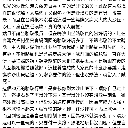
陽光的沙丘沙漠與藍天白雲，真的是非常的美，雖然這片環境
真的很乾燥，太陽晒了又很熱，但是沙漠真的是有另一番美
景，而且在台灣根本沒看過這種一望無際又高又大的大沙丘、
沙山，身在這種環境，真的很令人震撼。
姑且不論坐駱駝很貴，但在鳴沙山坐駱駝真的蠻好玩的，比在
台灣六福村坐只會繞圈圈的駱駝好玩多了，不過老駱駝不太聽
話，主人還要踹他他才要坐下讓我騎，騎上駱駝晃呀晃的，很
有趣，不過駱駝也是會邊走邊大便，我前面的駱駝就一直在大
便，要拍照的話，請牽駱駝的大哥拍還要五塊，建議跟前後的
人互換相機拍照就好，這裡養駱駝的人家真的什麼都要錢，走
進鳴沙山景區裡，到處都要你的錢，但也沒辦法，就當入了賊
窩。
這個80元的駱駝行程，是會載你到大沙山底下，讓你自己走上
去，然後看夠了再滑沙下來，其實滑沙並沒有想像中刺激，雖
然沙丘很高很陡，但滑沙的速度有夠慢的，因為摩擦力太強，
根本就快不起來，就算快的話，腳一往沙裡插，馬上就停了，
而且到後面還要自己用腳划下去，因為根本就滑不動了。滑沙
是可以一直玩的，只要付一次錢，無限地玩都沒問題，但要自