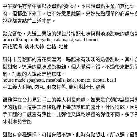
中午提供商業午餐以及單點的料理，本來想單點主菜加其他菜
府，但都坐下來了，也不好意思離開，只好先點簡單的商業午
說我都會點前三道才是。
點完餐後，先送上薄脆的麵包片搭配七味粉與淡淡甜味的麵包
broccoli soup, mild garlic, calamansi, salad burnet
青花菜湯, 淡味大蒜, 金桔, 地榆
風味十分馥郁的青花菜濃湯，喝起來有淡淡的奶香甜味，其中
挺甜嫩。這湯的風味頗為複雜，個人覺得不錯。不過後來聽到
氣，討厭的人說那是燒焦味。
house made spaghetti, meatballs, kale, tomato, ricotta, basil
手工義大利麵, 肉丸, 羽衣甘藍, 瑞可塔起士, 羅勒
很難得在台北見到手工的義大利長條麵，如果是寬麵的話還常
吃的麵食。這手工長條麵拌上番茄基底的醬汁，汁收得乾，因手工
手工麵的口感富有彈性，此彈性又與乾燥麵的彈性不同，多了
冰淇淋與雪酪
甜點有多種選擇，可惜身體不適，此時有點想吐，所以選了最