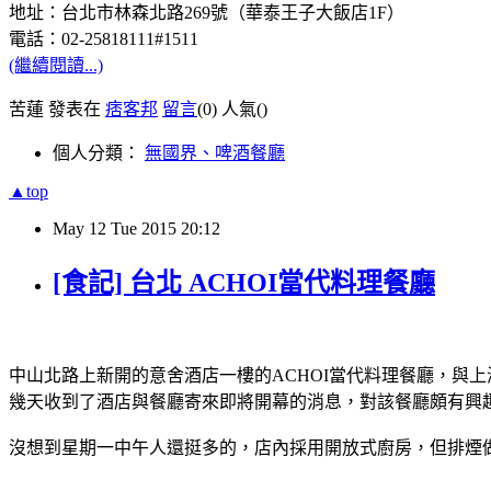
地址：台北市林森北路269號（華泰王子大飯店1F）
電話：02-25818111#1511
(繼續閱讀...)
苦蓮 發表在
痞客邦
留言
(0)
人氣(
)
個人分類：
無國界、啤酒餐廳
▲top
May
12
Tue
2015
20:12
[食記] 台北 ACHOI當代料理餐廳
中山北路上新開的意舍酒店一樓的ACHOI當代料理餐廳，與上海Je
幾天收到了酒店與餐廳寄來即將開幕的消息，對該餐廳頗有興
沒想到星期一中午人還挺多的，店內採用開放式廚房，但排煙