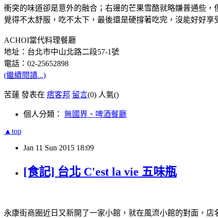
衝突的味道卻是意外的融合；右邊的芒果雪酪就略嫌普通些，
覺得不太舒服，吃不太下，最後還是硬撐著吃完，沒能好好享
ACHOI當代料理餐廳
地址：台北市中山北路二段57-1號
電話：02-25652898
(繼續閱讀...)
苦蓮 發表在
痞客邦
留言
(0)
人氣(
)
個人分類：
無國界、啤酒餐廳
▲top
Jan
11
Sun
2015
18:09
[食記] 台北 C'est la vie 五味瓶
永康街商圈近日又新開了一家小館，就在風流小館的對面，店名為C