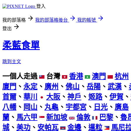
登入
我的部落格
我的部落格後台
我的帳號
登出
柔藍食單
跳到主文
一個人走過
台灣
香港
澳門
杭州
廈門
、
永定
、
廣州
、
佛山
、
岳陽
、
武漢
、
首爾
、
華川
大阪
、
神戶
、
姬路
、
伊賀
、
八幡
、
岡山
、
丸龜
、
宇都宮
、
日光
、
廣島
蘭
、
馬六甲
新加坡
倫敦
巴黎
、
魯
城
、
美功
、
安帕瓦
金邊
、
暹粒
馬尼