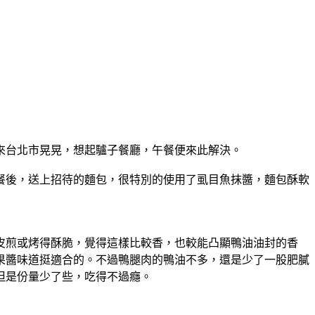
來台北市晃晃，想起驢子餐廳，午餐便來此解決。
餐後，送上招待的麵包，很特別的使用了虱目魚抹醬，麵包酥軟
皮煎或烤得酥脆，覺得這樣比較香，也較能凸顯鴨油油封的香
果醬味道挺適合的。不過鴨腿肉的鴨油不多，還是少了一股肥膩
但是份量少了些，吃得不過癮。