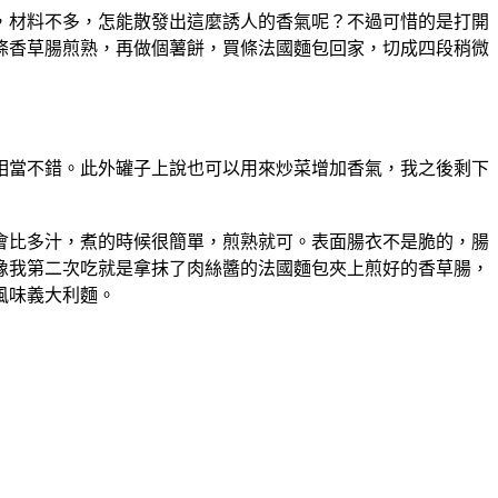
，材料不多，怎能散發出這麼誘人的香氣呢？不過可惜的是打開
條香草腸煎熟，再做個薯餅，買條法國麵包回家，切成四段稍微
相當不錯。此外罐子上說也可以用來炒菜增加香氣，我之後剩下
會比多汁，煮的時候很簡單，煎熟就可。表面腸衣不是脆的，腸
像我第二次吃就是拿抹了肉絲醬的法國麵包夾上煎好的香草腸，
風味義大利麵。