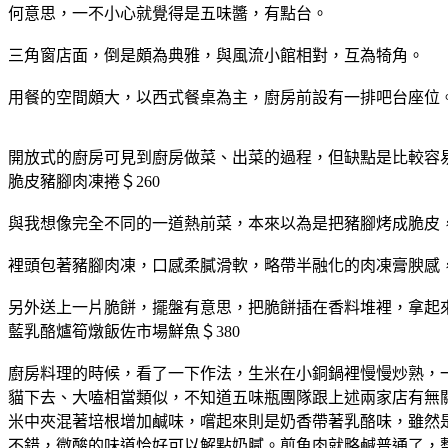
何意思，一不小心就覺得是五味醬，有點台。
三角窗店面，倒是頗為典雅，與風流小館相對，互為犄角。
用餐的空間頗大，以西式餐桌為主，廚房前設有一排吧台座位
開放式的廚房可見到廚房做菜、出菜的過程，但缺點是比較容
脆皮豬腳肉凍捲＄260
與我想像完全不同的一道熱前菜，本來以為是把豬腳烤成脆皮
裡頭包著豬腳肉凍，口感柔膩滑軟，略帶半融化的肉凍膏腴感
另外送上一片脆餅，擺盤有意思，把脆餅插在香料堆裡，拿起
藍乳酪爐筍燉飯佐市場鮮魚＄380
廚房料理的時候，看了一下作法，生米在小銅鍋裡慢慢炒熟，
貓下去、大嗑相當類似，不知道五味瓶團隊跟上述兩家店有無
米中夾混著培根增加鹹味，嚐起來則是奶香帶著乳酪味，雖然
不錯，微酸的味道恰好可以解點奶膩。煎魚肉就略鹹普通了，