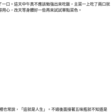
了一口。這天中午真不應該勉強出來吃飯，主菜一上吃了兩口就
得用心，改天等身體好一些再來試試單點菜色。
在中文裡也常說，「這就是人生」。不過後面接著五味瓶就不知道是