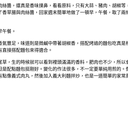
肉絲醬，還真是香味撲鼻，看看原料，只有大蒜、豬肉、胡椒等
了香草腸與肉絲醬，回家週末簡單地做了一頓早，午餐，取了兩
早午餐。
香氣豐足，味道則是微鹹中帶著胡椒香，搭配烤過的麵包吃真是
有直接搭配麵包來得適合。
尾草，生的時候就可以看到裡頭滿滿的香料，肥肉也不少，所以
但是配點麵包挺剛好。變化的作法很多，不一定要單純用煎的。
有點像義式肉丸，然後加入義大利麵拌炒，也是一道簡單的家常