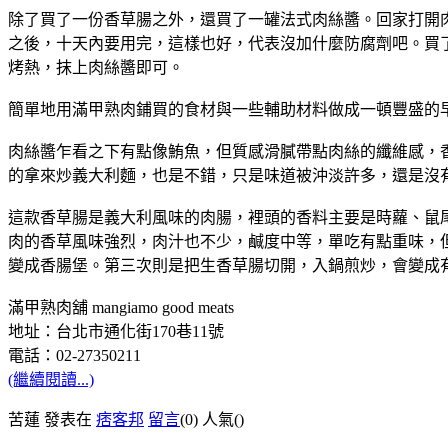
除了買了一份香草腸之外，還買了一罐法式肉絲醬。回家打開
之後，十天內要用完，這樣也好，代表沒加什麼防腐劑吧。買
烤熱，抹上肉絲醬即可。
簡單地用滿甲熟肉鋪買的食材與一些輔助材料做成一頓豐盛的
肉絲醬乍看之下有點像鮪魚，但質感滑膩帶點肉絲的纖維感，
的拿來炒義大利麵，也是不錯，只是味道被沖淡許多，還是沒
這款香草腸是義大利風味的肉腸，裡頭的香料主要是時蘿、鼠
肉的香草風味強烈，肉汁也不少，鹹度中等，單吃有點重味，
變成香腸堡。第三次則是把生香草腸切開，入鍋煎炒，會變成
滿甲熟肉舖 mangiamo good meats
地址：台北市通化街170巷11號
電話：02-27350211
(繼續閱讀...)
苦蓮 發表在
痞客邦
留言
(0)
人氣(
)