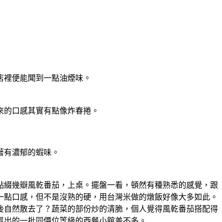
店裡便能聞到一點油煙味。
來的口感其實有點像炸春捲。
著有濃郁的蝦味。
點綴幾瓣風乾番茄，上桌。擺盤一看，頓然有種熟悉的感覺，跟
一點口感，但不是沒熟的硬，用台灣米做的燉飯好像大多如此。
後自然散去了？蔬菜的部份炒的清脆，個人覺得風乾番茄搭配得
冒出的一批同價位等級的西餐小館差不多。