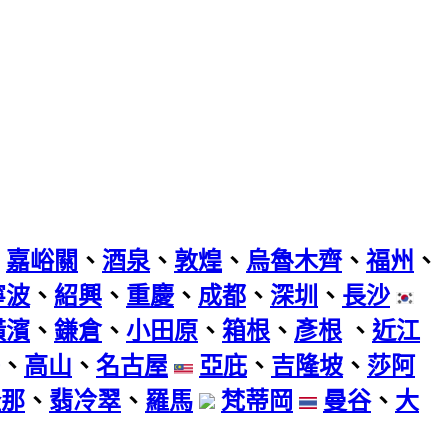
、
嘉峪關
、
酒泉
、
敦煌
、
烏魯木齊
、
福州
、
寧波
、
紹興
、
重慶
、
成都
、
深圳
、
長沙
橫濱
、
鎌倉
、
小田原
、
箱根
、
彥根
、
近江
、
高山
、
名古屋
亞庇
、
吉隆坡
、
莎阿
隆那
、
翡冷翠
、
羅馬
梵蒂岡
曼谷
、
大