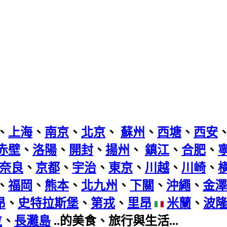
、
上海
、
南京
、
北京
、
蘇州
、
西塘
、
西安
赤壁
、
洛陽
、
開封
、
揚州
、
鎮江
、
合肥
、
奈良
、
京都
、
宇治
、
東京
、
川越
、
川崎
、
、
福岡
、
熊本
、
北九州
、
下關
、
沖繩
、
金澤
昂
、
史特拉斯堡
、
第戎
、
里昂
米蘭
、
波
拉
、
長灘島
..的美食、旅行與生活...