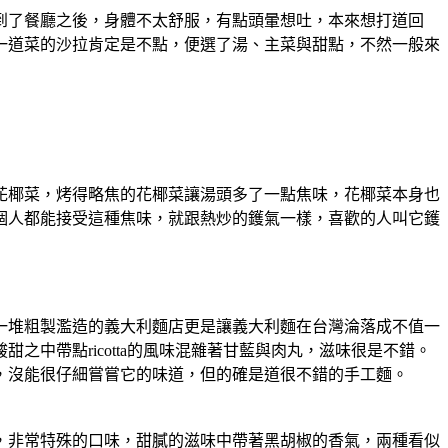
到了餐廳之後，身體不太舒服，有點頭暈想吐，本來想打道回
一道菜的沙拉肯定是不點，便選了湯、主菜與甜點，不然一般來
花椰菜，烤得略焦的花椰菜讓湯頭多了一點焦味，花椰菜本身也
個人都能接受這種焦味，就跟熱炒的鑊氣一樣，喜歡的人叫它鑊
一堆粗製濫造的義大利麵店更是讓義大利麵在台灣淪落成不值一
中帶點ricotta的風味混雜著甘藍與肉丸，滋味很是不錯。
，沒能很仔細嘗嘗它的味道，但的確是道很不錯的手工麵。
，非常特殊的口味，甜膩的滋味中帶著黑胡椒的香氣，兩種看似