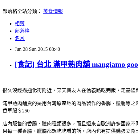
部落格全站分類：
美食情報
相簿
部落格
名片
Jun
28
Sun
2015
08:40
[食記] 台北 滿甲熟肉舖 mangiamo good
很久沒經過通化街附近，某天與友人在信義路吃完飯，走基隆
滿甲熟肉鋪賣的是用台灣原產地的肉品製作的香腸、臘腸等之
香草腸＄250
店內販售的香腸、臘肉種類很多，而且還來自歐洲許多國家不同
果每一種香腸、臘腸都想吃吃看的話，店內也有提供幾張立食