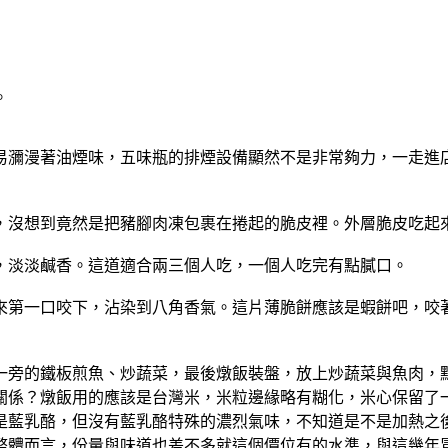
。
易瀰漫著油煙味，五味瓶的排煙設備顯然不是非常夠力，一走進
，沒想到竟然是把豬腳肉凍包裹在捲起的脆皮裡。外層脆皮吃起
，淡淡鹹香。這道適合兩三個人吃，一個人吃完有點膩口。
來第一口咬下，沾染到八角香氣。這片薄脆餅應該是蝦餅吧，咬
一旁的鐵板煎魚、炒蔬菜，最後燉飯裝盤，放上炒蔬菜與魚肉，
關係？燉飯用的應該是台灣米，米粒邊緣略有糊化，米心保留了
是藍乳酪，但沒有藍乳酪特殊的濃烈氣味，不知道是不是加熱之
整體而言，份量與味道也差不多就這個價位有的水準，與這幾年