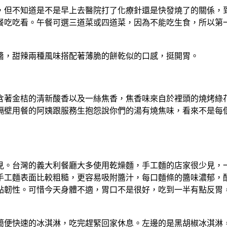
，但不知道是不是早上去醫院打了化療針還是快發燒了的關係，
餐吃吃看。午餐可選三道菜或四道菜，因為不能吃生食，所以第
醬，甜辣兩種風味搭配著薄脆的餅乾似的口感，挺開胃。
含著金桔的清新酸香以及一絲焦香，焦香味來自於裡頭的燒烤綠
隔壁用餐的阿姨跟服務生抱怨說你們的湯有燒焦味，看來不是每
見。台灣的義大利餐廳大多使用乾燥麵，手工麵的店家很少見，
麵表面比較粗糙，更容易吸附醬汁，每口麵條的醬味濃郁，酸甜之
點韌性。可惜今天身體不適，胃口不是很好，吃到一半有點反胃
簡便快速的冰淇淋，吃完趕緊回家休息。左邊的是黑胡椒冰淇淋