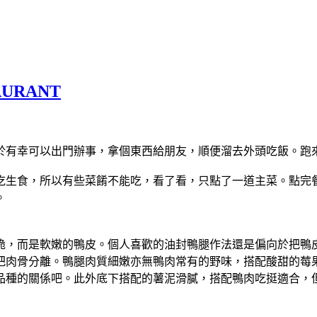
AURANT
於有幸可以出門辦事，拿個東西給朋友，順便溜去外頭吃飯。跑
吃生食，所以有些菜餚不能吃，看了看，只點了一道主菜。點完
。
脆，而是軟嫩的鴨皮。個人喜歡的油封鴨腿作法還是偏向於把鴨
把肉骨分離。鴨腿肉質細嫩亦無鴨肉常有的野味，搭配酸甜的莓
品種的關係吧。此外底下搭配的薯泥滑膩，搭配鴨肉吃挺適合，