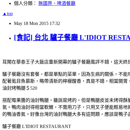
個人分類：
無國界、啤酒餐廳
▲top
May
18
Mon
2015
17:32
[食記] 台北 驢子餐廳 L'IDIOT REST
耳聞在華泰王子大飯店重新開幕的驢子餐廳風評不錯，這天終
驢子餐廳沒有套餐，都是單點的菜單，因為生病的關係，不能
配著虱目魚慕斯，略帶清新的檸檬酸香，真是不錯，相當開胃
油封烤鴨腿＄520
搭配莓果醬的油封鴨腿，雖說是烤的，但是鴨腿皮並未烤得酥
氣。鴨肉油封得相當軟嫩，不需用刀子，只用叉子便能輕易地
的鴨油香氣。好像台灣的油封鴨腿大多有這問題，應該是鴨子
驢子餐廳 L'IDIOT RESTAURANT