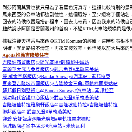
到莎阿蘭其實也就只是為了看藍色清真寺，這裡比較特別的景
馬來西亞的公車站都這副德性，這個還好，至少還寫了個站名
回去的時候依舊是搭計程車，回去比較貴，因為我來的時候自
雖然說莎阿蘭是雪蘭莪州的首府，不過KTM火車站規模倒是
據我這幾天搭乘馬來西亞KTM Komuter的經驗，這時刻
明確，就是路線不清楚，再來又沒效率，難怪我以前大馬來的
Agoda推薦吉隆坡住宿
吉隆坡商貿飯店@陽光廣場#輕鐵城中城站
富麗華大武吉免登飯店@武吉免登#單軌燕美站
雙 威金字塔飯店@Bandar Sunway#汽車站 - 素邦拉亞
喜來登吉隆坡帝國飯店@吉隆坡金三角#單軌棉蘭東姑站
蘇邦假日别墅飯店@Bandar Sunway#汽車站 - 素邦拉亞
成功時代會議中心飯店@武吉免登#單軌燕美站
吉隆坡仙特拉雅樂軒飯店@吉隆坡仙特拉#吉隆坡仙特拉
聯邦飯店@ 武吉免登#單軌燕美站
迎碧 安娜飯店@陽光廣場#單軌拉賈處欄站
龍城飯店@谷中/孟沙#汽車站 - 米德瓦利