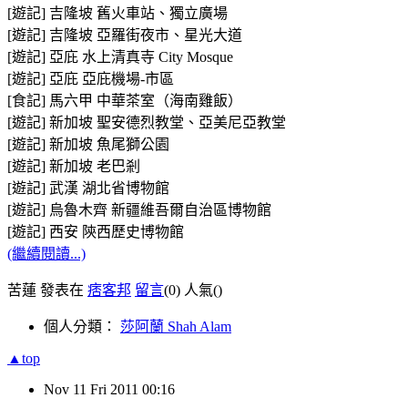
[遊記] 吉隆坡 舊火車站、獨立廣場
[遊記] 吉隆坡 亞羅街夜市、星光大道
[遊記] 亞庇 水上清真寺 City Mosque
[遊記] 亞庇 亞庇機場-市區
[食記] 馬六甲 中華茶室（海南雞飯）
[遊記] 新加坡 聖安德烈教堂、亞美尼亞教堂
[遊記] 新加坡 魚尾獅公園
[遊記] 新加坡 老巴剎
[遊記] 武漢 湖北省博物館
[遊記] 烏魯木齊 新疆維吾爾自治區博物館
[遊記] 西安 陝西歷史博物館
(繼續閱讀...)
苦蓮 發表在
痞客邦
留言
(0)
人氣(
)
個人分類：
莎阿蘭 Shah Alam
▲top
Nov
11
Fri
2011
00:16