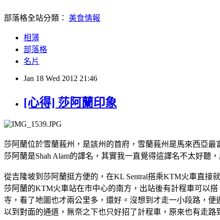
部落格全站分類：
美食情報
相簿
部落格
名片
Jan
18
Wed
2012
21:46
[心得] 莎阿蘭印象
莎阿蘭位於雪蘭莪州，是該州的首府，雪蘭莪州是馬來西亞最
莎阿蘭是Shah Alam的譯名，其實我一直覺得這譯名不太好聽
從吉隆坡到莎阿蘭挺方便的，在KL Sentral搭乘KTM火
莎阿蘭的KTM火車站在市中心的南方，出站後有計程車可以
寺，看了地圖也才兩公里多，還好。沒想到才走一小段路，便
以到對面的通道，無奈之下也只好招了計程車，原來也有走路