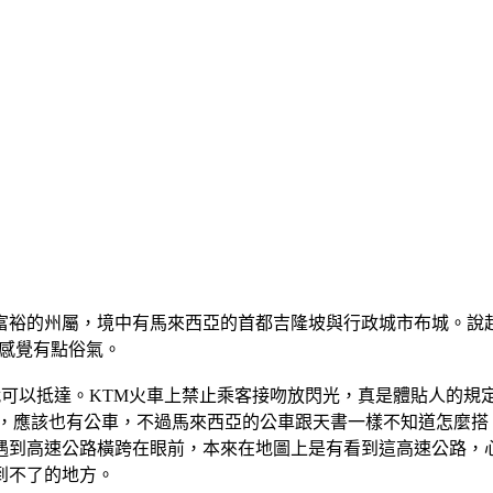
富裕的州屬，境中有馬來西亞的首都吉隆坡與行政城市布城。說
，感覺有點俗氣。
車直接就可以抵達。KTM火車上禁止乘客接吻放閃光，真是體貼人的
搭，應該也有公車，不過馬來西亞的公車跟天書一樣不知道怎麼搭
遇到高速公路橫跨在眼前，本來在地圖上是有看到這高速公路，
到不了的地方。