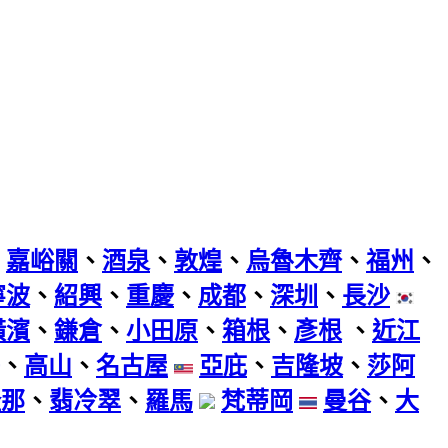
、
嘉峪關
、
酒泉
、
敦煌
、
烏魯木齊
、
福州
、
寧波
、
紹興
、
重慶
、
成都
、
深圳
、
長沙
橫濱
、
鎌倉
、
小田原
、
箱根
、
彥根
、
近江
、
高山
、
名古屋
亞庇
、
吉隆坡
、
莎阿
隆那
、
翡冷翠
、
羅馬
梵蒂岡
曼谷
、
大