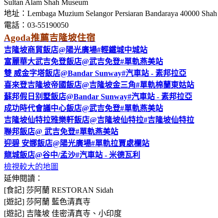
Sultan Alam Shah Museum
地址：Lembaga Muzium Selangor Persiaran Bandaraya 40000 Shah 
電話：03-55190050
Agoda推薦吉隆坡住宿
吉隆坡商貿飯店@陽光廣場#輕鐵城中城站
富麗華大武吉免登飯店@武吉免登#單軌燕美站
雙 威金字塔飯店@Bandar Sunway#汽車站 - 素邦拉亞
喜來登吉隆坡帝國飯店@吉隆坡金三角#單軌棉蘭東姑站
蘇邦假日别墅飯店@Bandar Sunway#汽車站 - 素邦拉亞
成功時代會議中心飯店@武吉免登#單軌燕美站
吉隆坡仙特拉雅樂軒飯店@吉隆坡仙特拉#吉隆坡仙特拉
聯邦飯店@ 武吉免登#單軌燕美站
迎碧 安娜飯店@陽光廣場#單軌拉賈處欄站
龍城飯店@谷中/孟沙#汽車站 - 米德瓦利
檢視較大的地圖
延伸閱讀：
[食記] 莎阿蘭 RESTORAN Sidah
[遊記] 莎阿蘭 藍色清真寺
[遊記] 吉隆坡 佳密清真寺、小印度