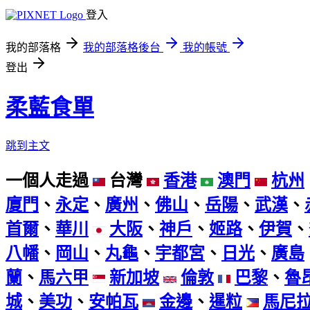
登入
我的部落格
我的部落格後台
我的帳號
登出
柔藍食單
跳到主文
一個人走過
台灣
香港
澳門
杭州
廈門
、
永定
、
廣州
、
佛山
、
岳陽
、
武漢
、
首爾
、
華川
大阪
、
神戶
、
姬路
、
伊賀
、
八幡
、
岡山
、
丸龜
、
宇都宮
、
日光
、
廣島
蘭
、
馬六甲
新加坡
倫敦
巴黎
、
魯
城
、
美功
、
安帕瓦
金邊
、
暹粒
馬尼