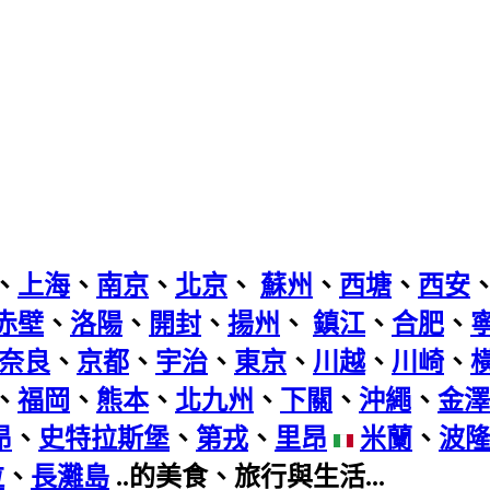
、
上海
、
南京
、
北京
、
蘇州
、
西塘
、
西安
赤壁
、
洛陽
、
開封
、
揚州
、
鎮江
、
合肥
、
奈良
、
京都
、
宇治
、
東京
、
川越
、
川崎
、
、
福岡
、
熊本
、
北九州
、
下關
、
沖繩
、
金澤
昂
、
史特拉斯堡
、
第戎
、
里昂
米蘭
、
波
拉
、
長灘島
..的美食、旅行與生活...