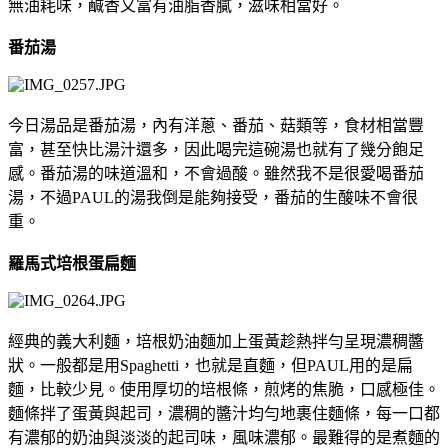
無油耗味，鹹香又富有油脂香膩，滋味相當好。
番茄湯
今日湯品是番茄湯，內有洋蔥、番茄、菇類等，食材相當豐
富，甚至快比湯汁還多，因此喝完這碗湯也就有了幾分飽足
感。番茄湯的味道溫和，不會過酸。雖然我不是很愛喝番茄
湯，不過PAUL的湯我倒是能夠接受，番茄的生酸味不會很
重。
羅馬式培根蛋扁麵
經典的義大利麵，培根奶油麵加上蛋黃趁熱拌勻呈現濃稠醬
狀。一般都是用Spaghetti，也就是直麵，但PAUL用的是扁
麵，比較少見。使用厚切的培根條，煎烤的焦脆，口感極佳。
麵條拌了蛋黃與起司，濃稠的醬汁均勻地裹住麵條，每一口都
有濃郁的奶油與淡淡的起司味，風味濃郁。最難得的是煮麵的