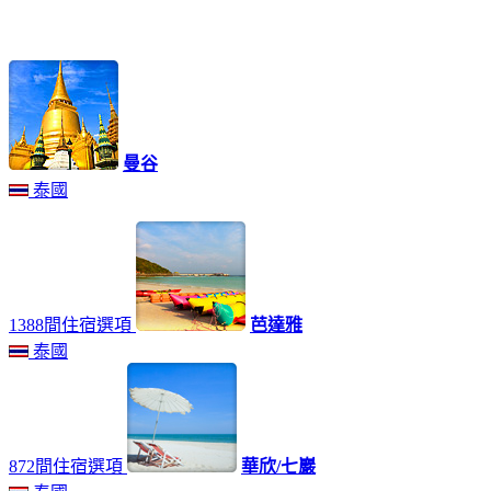
曼谷
泰國
1388間住宿選項
芭達雅
泰國
872間住宿選項
華欣/七巖