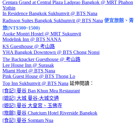
Centara Grand at Central Plaza Ladprao Bangkok @ MRT Phahon
Yothin
In Residence Bangkok Sukhumvit @ BTS Nana
Radisson Suites Bangkok Sukhumvit @ BTS Nana
便宜旅館、青
旅(NT$300~1500)
Asoke Montri Hostel @ MRT Sukumvit
Modelink Inn @ BTS NANA
KS Guesthouse @ 考山路
YHA Bangkok Downtown @ BTS Chong Nonsi
The Backpacker Guesthouse @ 考山路
Lee House Inn @ Surasak
Miami Hotel @ BTS Nana
Pink Guest House @ BTS Thong Lo
Top Inn Sukhumvit @ BTS Nana
延伸閱讀：
[食記] 曼谷 Ban Khun Mea Restaurant
[遊記] 大城 曼谷-大城交通
[遊記] 曼谷 大皇宮、玉佛寺
[旅館] 曼谷 Chatcium Hotel Riverside Bangkok
[食記] 曼谷 Somtam Nua