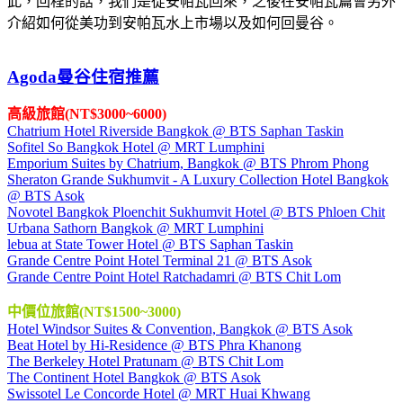
此，回程的話，我們是從安帕瓦回來，之後在安帕瓦篇會另外
介紹如何從美功到安帕瓦水上市場以及如何回曼谷。
Agoda曼谷住宿推薦
高級旅館(NT$3000~6000)
Chatrium Hotel Riverside Bangkok @ BTS Saphan Taskin
Sofitel So Bangkok Hotel @ MRT Lumphini
Emporium Suites by Chatrium, Bangkok @ BTS Phrom Phong
Sheraton Grande Sukhumvit - A Luxury Collection Hotel Bangkok
@ BTS Asok
Novotel Bangkok Ploenchit Sukhumvit Hotel @ BTS Phloen Chit
Urbana Sathorn Bangkok @ MRT Lumphini
lebua at State Tower Hotel @ BTS Saphan Taskin
Grande Centre Point Hotel Terminal 21 @ BTS Asok
Grande Centre Point Hotel Ratchadamri @ BTS Chit Lom
中價位旅館(NT$1500~3000)
Hotel Windsor Suites & Convention, Bangkok @ BTS Asok
Beat Hotel by Hi-Residence @ BTS Phra Khanong
The Berkeley Hotel Pratunam @ BTS Chit Lom
The Continent Hotel Bangkok @ BTS Asok
Swissotel Le Concorde Hotel @ MRT Huai Khwang