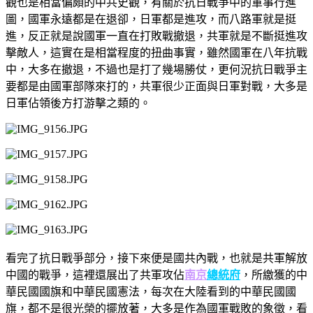
觀也是相當偏頗的中共史觀，有關於抗日戰爭中的軍事行進
圖，國軍永遠都是在退卻，日軍都是進攻，而八路軍就是挺
進，反正就是說國軍一直在打敗戰撤退，共軍就是不斷挺進攻
擊敵人，這實在是相當程度的扭曲事實，雖然國軍在八年抗戰
中，大多在撤退，不過也是打了幾場勝仗，更何況抗日戰爭主
要都是由國軍部隊來打的，共軍很少正面與日軍對戰，大多是
日軍佔領後方打游擊之類的。
看完了抗日戰爭部分，接下來便是國共內戰，也就是共軍解放
中國的戰爭，這裡還展出了共軍攻佔
南京
總統府
，所繳獲的中
華民國國旗和中華民國憲法，每次在大陸看到的中華民國國
旗，都不是很光榮的擺放著，大多是作為國軍戰敗的象徵，看