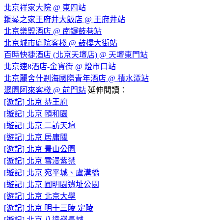
北京祥家大院 @ 東四站
鋼琴之家王府井大飯店 @ 王府井站
北京樂盟酒店 @ 南鑼鼓巷站
北京城市庭院客棧 @ 鼓樓大街站
百時快捷酒店 (北京天壇店) @ 天壇東門站
北京速8酒店-金寶街 @ 燈市口站
北京麗舍什剎海國際青年酒店 @ 積水潭站
聚園阿來客棧 @ 前門站
延伸閱讀：
[遊記] 北京 恭王府
[遊記] 北京 頤和園
[遊記] 北京 二訪天壇
[遊記] 北京 居庸關
[遊記] 北京 景山公園
[遊記] 北京 雪漫紫禁
[遊記] 北京 宛平城、盧溝橋
[遊記] 北京 圓明園遺址公園
[遊記] 北京 北京大學
[遊記] 北京 明十三陵 定陵
[遊記] 北京 八達嶺長城