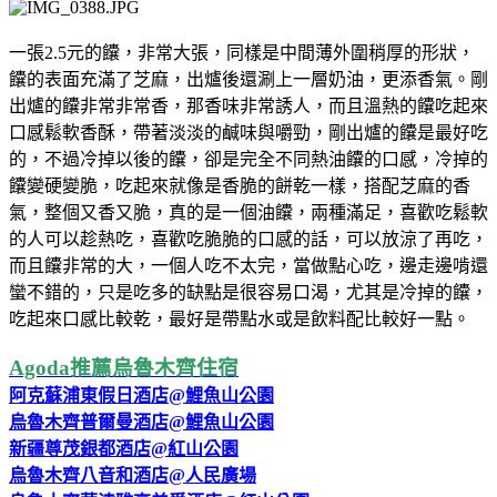
一張2.5元的饢，非常大張，同樣是中間薄外圍稍厚的形狀，
饢的表面充滿了芝麻，出爐後還涮上一層奶油，更添香氣。剛
出爐的饢非常非常香，那香味非常誘人，而且溫熱的饢吃起來
口感鬆軟香酥，帶著淡淡的鹹味與嚼勁，剛出爐的饢是最好吃
的，不過冷掉以後的饢，卻是完全不同熱油饢的口感，冷掉的
饢變硬變脆，吃起來就像是香脆的餅乾一樣，搭配芝麻的香
氣，整個又香又脆，真的是一個油饢，兩種滿足，喜歡吃鬆軟
的人可以趁熱吃，喜歡吃脆脆的口感的話，可以放涼了再吃，
而且饢非常的大，一個人吃不太完，當做點心吃，邊走邊啃還
蠻不錯的，只是吃多的缺點是很容易口渴，尤其是冷掉的饢，
吃起來口感比較乾，最好是帶點水或是飲料配比較好一點。
Agoda推薦烏魯木齊住宿
阿克蘇浦東假日酒店@鯉魚山公園
烏魯木齊普爾曼酒店@鯉魚山公園
新疆尊茂銀都酒店@紅山公園
烏魯木齊八音和酒店@人民廣場