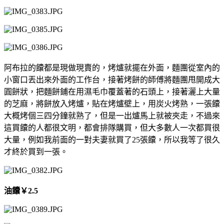
阿布拉的饢都是現做現賣的，烤爐就擺在外面，麵團從室內的
小窗口丟出來外面的工作台，接著烤餅的師傅將麵團甩開成大
圓餅狀，把麵餅鋪在用濕毛巾覆蓋著的石頭上，接著灑上大量
的芝麻，將餅放入烤爐，貼在烤爐壁上，用炭火烤熟，一張饢
大概烤個三四分鐘就熟了，但是一出爐馬上就被夾走，不過來
這買饢的人都很文明，都會排隊購買，但大多數人一次都買很
大量，例如我前面的一對夫妻就買了25張饢，所以我等了很久
才終於買到一張。
油饢
￥
2.5