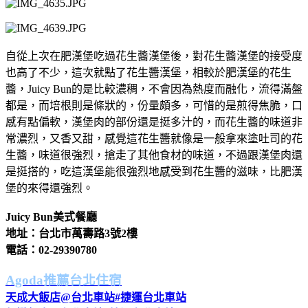
自從上次在肥漢堡吃過花生醬漢堡後，對花生醬漢堡的接受度
也高了不少，這次就點了花生醬漢堡，相較於肥漢堡的花生
醬，Juicy Bun的是比較濃稠，不會因為熱度而融化，流得滿盤
都是，而培根則是條狀的，份量頗多，可惜的是煎得焦脆，口
感有點偏軟，漢堡肉的部份還是挺多汁的，而花生醬的味道非
常濃烈，又香又甜，感覺這花生醬就像是一般拿來塗吐司的花
生醬，味道很強烈，搶走了其他食材的味道，不過跟漢堡肉還
是挺搭的，吃這漢堡能很強烈地感受到花生醬的滋味，比肥漢
堡的來得還強烈。
Juicy Bun美式餐廳
地址：台北市萬壽路3號2樓
電話：02-29390780
Agoda推薦台北住宿
天成大飯店@台北車站#捷運台北車站