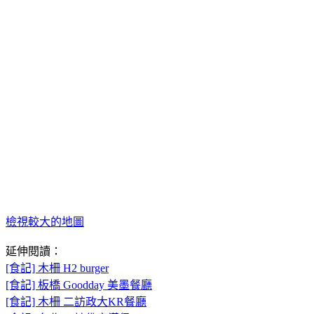
檢視較大的地圖
延伸閱讀：
[食記] 木柵 H2 burger
[食記] 板橋 Goodday 美墨餐廳
[食記] 木柵 二訪政大KR餐廳