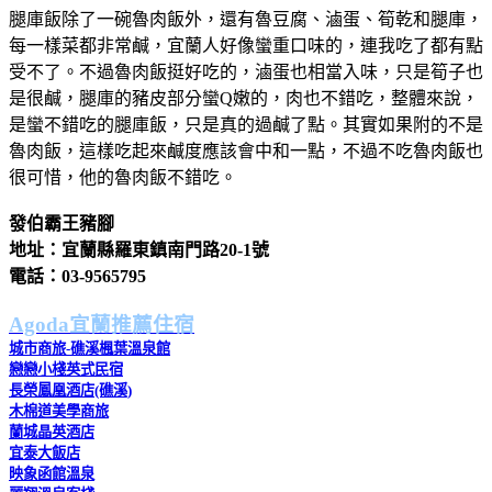
腿庫飯除了一碗魯肉飯外，還有魯豆腐、滷蛋、筍乾和腿庫，
每一樣菜都非常鹹，宜蘭人好像蠻重口味的，連我吃了都有點
受不了。不過魯肉飯挺好吃的，滷蛋也相當入味，只是筍子也
是很鹹，腿庫的豬皮部分蠻Q嫩的，肉也不錯吃，整體來說，
是蠻不錯吃的腿庫飯，只是真的過鹹了點。其實如果附的不是
魯肉飯，這樣吃起來鹹度應該會中和一點，不過不吃魯肉飯也
很可惜，他的魯肉飯不錯吃。
發伯霸王豬腳
地址：宜蘭縣羅東鎮南門路20-1號
電話：03-9565795
Agoda宜蘭推薦住宿
城市商旅-礁溪楓葉溫泉館
戀戀小棧英式民宿
長榮鳳凰酒店(礁溪)
木棉道美學商旅
蘭城晶英酒店
宜泰大飯店
映象函館溫泉