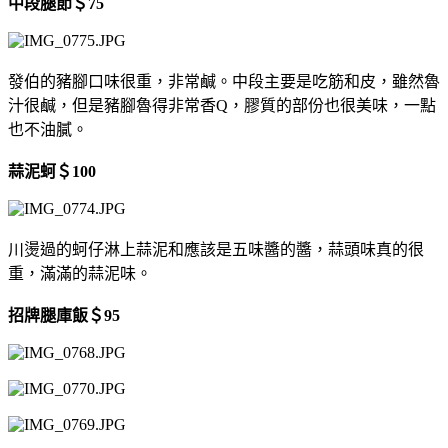
中段腿節＄75
發伯的豬腳口味很重，非常鹹。中段主要是吃筋和皮，雖然魯
汁很鹹，但是豬腳魯得非常香Q，膠質的部份也很美味，一點
也不油膩。
蒜泥蚵＄100
川燙過的蚵仔淋上蒜泥和應該是五味醬的醬，蒜頭味真的很
重，滿滿的蒜泥味。
招牌腿庫飯＄95