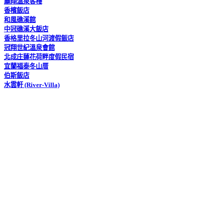
麗翔溫泉客棧
香檳飯店
和風礁溪館
中冠礁溪大飯店
香格里拉冬山河渡假飯店
冠翔世紀溫泉會館
北成庄蓮花荷畔度假民宿
宜蘭福泰冬山厝
伯斯飯店
水雲軒 (River-Villa)