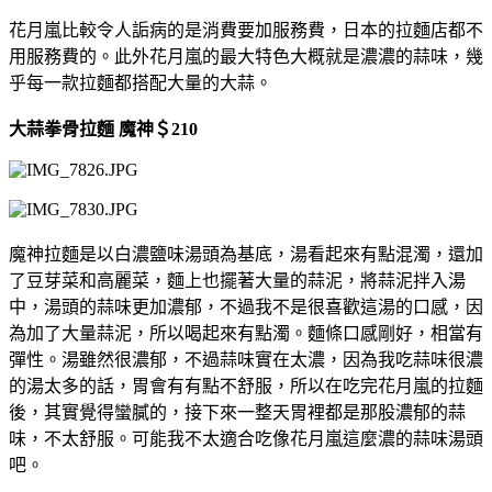
花月嵐比較令人詬病的是消費要加服務費，日本的拉麵店都不
用服務費的。此外花月嵐的最大特色大概就是濃濃的蒜味，幾
乎每一款拉麵都搭配大量的大蒜。
大蒜拳骨拉麵 魔神＄210
魔神拉麵是以白濃鹽味湯頭為基底，湯看起來有點混濁，還加
了豆芽菜和高麗菜，麵上也擺著大量的蒜泥，將蒜泥拌入湯
中，湯頭的蒜味更加濃郁，不過我不是很喜歡這湯的口感，因
為加了大量蒜泥，所以喝起來有點濁。麵條口感剛好，相當有
彈性。湯雖然很濃郁，不過蒜味實在太濃，因為我吃蒜味很濃
的湯太多的話，胃會有有點不舒服，所以在吃完花月嵐的拉麵
後，其實覺得蠻膩的，接下來一整天胃裡都是那股濃郁的蒜
味，不太舒服。可能我不太適合吃像花月嵐這麼濃的蒜味湯頭
吧。