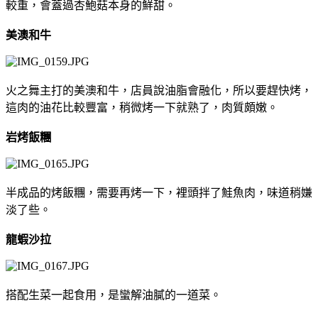
較重，會蓋過杏鮑菇本身的鮮甜。
美澳和牛
火之舞主打的美澳和牛，店員說油脂會融化，所以要趕快烤，
這肉的油花比較豐富，稍微烤一下就熟了，肉質頗嫩。
岩烤飯糰
半成品的烤飯糰，需要再烤一下，裡頭拌了鮭魚肉，味道稍嫌
淡了些。
龍蝦沙拉
搭配生菜一起食用，是蠻解油膩的一道菜。