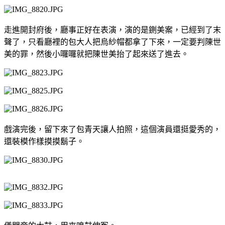
走進開封府後，廳事正好在表演，演的是鍘美案，已經到了末
聲了，只看廳裡的包大人把烏紗帽都拿了下來，一定要判陳世
美的罪，然後小囉囉就把陳世美抬了起來送了進去。
戲演完後，留下來了包青天讓人拍照，這個演員還挺愛秀的，
還裝模作樣摸摸鬍子。