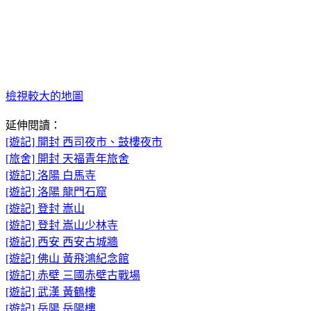
檢視較大的地圖
延伸閱讀：
[遊記] 開封 西司夜市、鼓樓夜市
[旅舍] 開封 天福青年旅舍
[遊記] 洛陽 白馬寺
[遊記] 洛陽 龍門石窟
[遊記] 登封 嵩山
[遊記] 登封 嵩山少林寺
[遊記] 西安 西安古城牆
[遊記] 佛山 黃飛鴻紀念館
[遊記] 赤壁 三國赤壁古戰場
[遊記] 武漢 黃鶴樓
[遊記] 岳陽 岳陽樓