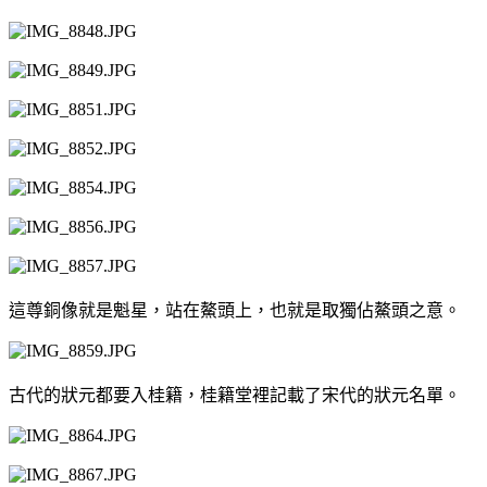
這尊銅像就是魁星，站在鰲頭上，也就是取獨佔鰲頭之意。
古代的狀元都要入桂籍，桂籍堂裡記載了宋代的狀元名單。