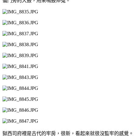
儀門旁的大鼓，用來鳴鼓伸冤。
獄西司府裡是古代的牢房，很新，看起來就很沒監牢的感覺。