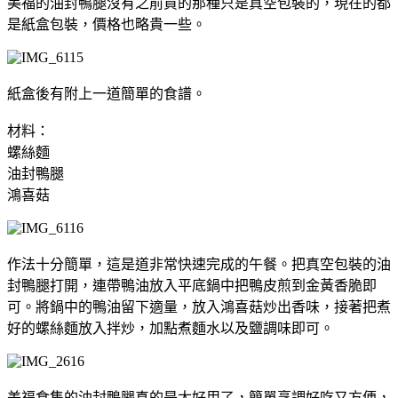
美福的油封鴨腿沒有之前買的那種只是真空包裝的，現在的都
是紙盒包裝，價格也略貴一些。
紙盒後有附上一道簡單的食譜。
材料：
螺絲麵
油封鴨腿
鴻喜菇
作法十分簡單，這是道非常快速完成的午餐。把真空包裝的油
封鴨腿打開，連帶鴨油放入平底鍋中把鴨皮煎到金黃香脆即
可。將鍋中的鴨油留下適量，放入鴻喜菇炒出香味，接著把煮
好的螺絲麵放入拌炒，加點煮麵水以及鹽調味即可。
美福食集的油封鴨腿真的是太好用了，簡單烹調好吃又方便，