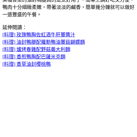
鴨肉十分細緻柔嫩，帶著淡淡的鹹香，簡單幾分鐘就可以做好
一道豐盛的午餐。
延伸閱讀：
[料理] 玫瑰鴨胸佐紅酒牛肝蕈醬汁
[料理] 油封鴨腿配羅勒鴨油蕈菇蝴蝶麵
[料理] 爐烤春雞配野菇義大利麵
[料理] 香煎鴨胸配巴薩米克麵
[料理] 香草油封櫻桃鴨