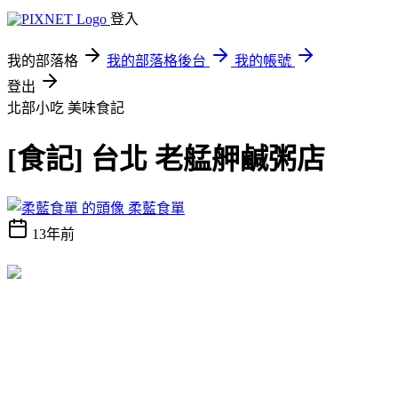
登入
我的部落格
我的部落格後台
我的帳號
登出
北部小吃
美味食記
[食記] 台北 老艋舺鹹粥店
柔藍食單
13年前
台北不是沒有美味小吃，而是大多集中在老城區，也就是萬華、大稻
埕、大龍峒一帶。萬華的小吃頗多，但這一區我是少頗涉獵，都說一
府二鹿三艋舺，這三地台灣開發最早的商埠，除了古蹟多之外，也有
不少的小吃。府城小吃自不待言，五花八門、琳琅滿目。鹿港小吃也
多，但更多的卻是糕餅甜點。而艋舺呢？大概就是鹹粥、麵攤這一類
常見且親切的小食攤了。