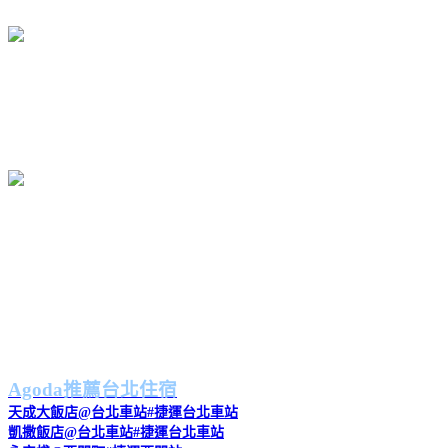
豬心＄50
川燙的豬心，口感清脆彈嫩，爽脆無比，有些像川燙過的豬肝般的口
感，絲毫不老。沾裹著甜辣醬意外的對味，真是有別於台南的豬心滋
味。
紅燒肉＄40
招牌的紅燒肉，可選瘦肉或五花肉。我選了帶著肥肉的五花肉，酥脆
的表皮夾著肥嫩的皮帶肥肉與瘦肉，口感滋潤軟香，雖是肥肉頗多，
卻是不致太油膩，尤其是酥脆的外皮恰好抵消了肥肉軟嫩的口感，讓
人吃得不膩。
老艋舺鹹粥店
地址：台北市萬華區西昌街117號
電話：02-23612257
Agoda推薦台北住宿
天成大飯店@台北車站#捷運台北車站
凱撒飯店@台北車站#捷運台北車站