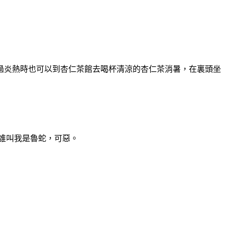
過炎熱時也可以到杏仁茶館去喝杯清涼的杏仁茶消暑，在裏頭坐
誰叫我是魯蛇，可惡。