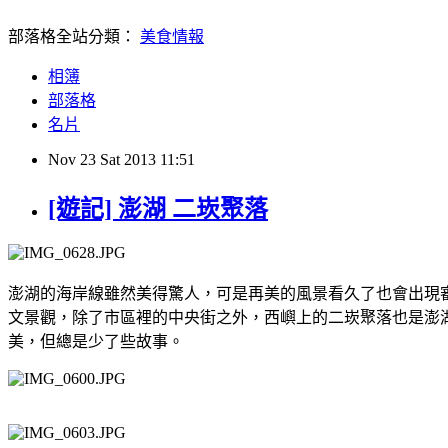
部落格全站分類：
美食情報
相簿
部落格
名片
Nov
23
Sat
2013
11:51
[遊記] 澎湖 二崁聚落
澎湖的海岸線雖然美得驚人，可是再美的風景看久了也會出現
文景觀，除了市區裡的中央街之外，西嶼上的二崁聚落也是澎
美，但總是少了些故事。