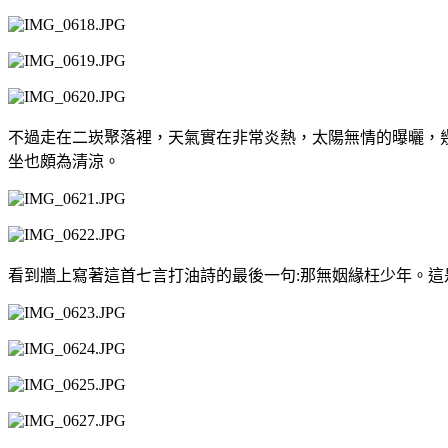
不過走在二崁聚落裡，天氣實在非常炎熱，太陽無情的曝曬，
坐也頗為清涼。
看到牆上寫著這首七言打油詩的最後一句:那無姻緣枉少年。