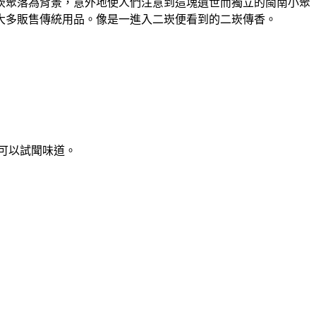
二崁聚落為背景，意外地使人們注意到這塊遺世而獨立的閩南小聚
大多販售傳統用品。像是一進入二崁便看到的二崁傳香。
可以試聞味道。