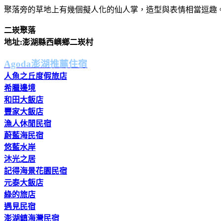
聚落旁的草地上有幾個擬人化的仙人掌，造型與表情相當逗趣
二崁聚落
地址:澎湖縣西嶼鄉二崁村
Agoda澎湖推薦住宿
人魚之丘度假旅店
希臘邊境
和田大飯店
豐家大飯店
漁人休閒民宿
蔚藍海民宿
悠藍水岸
沐光之居
記得海景花園民宿
元泰大飯店
綠的旅店
遇見民宿
澎湖鎮海灣民宿