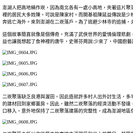
澎湖人把高地稱作崁，因為南北各有一處小高地，夾著這片聚
裡的居民大多姓陳，可說是陳家村。而開基祖陳延益傳說是少
奔逃亡海外。來到澎湖在二崁落戶，為了逃避少林寺的追捕，
這個故事簡直就像是個傳奇，充滿了武俠世界的愛情倫理悲劇
益也讓我想起了食神裡的唐牛，史蒂芬周說:少來了，中國廚藝
二崁聚落缺乏良港與渥田，因此造就許多村人出外討生活，多
的建材回到家鄉蓋房。因此，雖然二崁聚落的經濟活動不發達
口移入，意外地保持了二崁聚落建築的完整性，成為澎湖地區