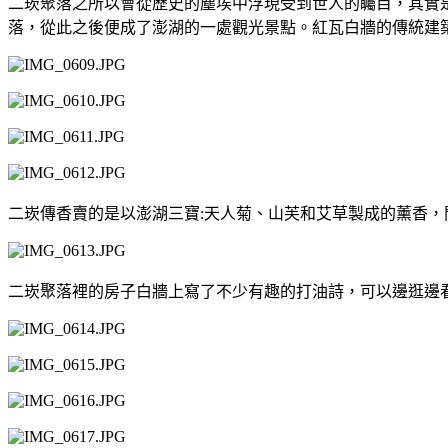
二崁聚落之所以會從歷史的塵埃中浮現受到世人的矚目，其實是
落，從此之後便成了澎湖的一處觀光景點。紅瓦白牆的傳統建
二崁傳香賣的是以澎湖三寶:天人菊、山芙和艾草製成的薰香
二崁聚落裡的房子白牆上寫了不少有趣的打油詩，可以邊逛邊