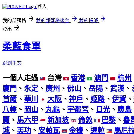
登入
我的部落格
我的部落格後台
我的帳號
登出
柔藍食單
跳到主文
一個人走過
台灣
香港
澳門
杭州
廈門
、
永定
、
廣州
、
佛山
、
岳陽
、
武漢
、
首爾
、
華川
大阪
、
神戶
、
姬路
、
伊賀
、
八幡
、
岡山
、
丸龜
、
宇都宮
、
日光
、
廣島
蘭
、
馬六甲
新加坡
倫敦
巴黎
、
魯
城
、
美功
、
安帕瓦
金邊
、
暹粒
馬尼