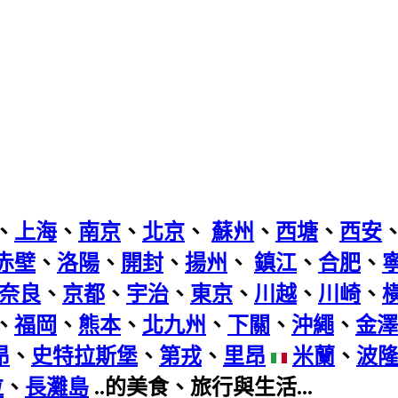
、
上海
、
南京
、
北京
、
蘇州
、
西塘
、
西安
赤壁
、
洛陽
、
開封
、
揚州
、
鎮江
、
合肥
、
奈良
、
京都
、
宇治
、
東京
、
川越
、
川崎
、
、
福岡
、
熊本
、
北九州
、
下關
、
沖繩
、
金澤
昂
、
史特拉斯堡
、
第戎
、
里昂
米蘭
、
波
拉
、
長灘島
..的美食、旅行與生活...