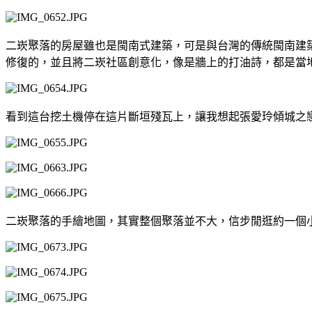
二崁聚落的房屋雖也是閩南式建築，可是與台灣的傳統閩南建
修復的，並且將二崁社區創意化，像是牆上的打油詩，都是當
看到這台挖土機停在這片斷垣殘瓦上，讓我想起張愛玲傾城之
二崁聚落的手繪地圖，其實整個聚落並不大，信步閒逛約一個