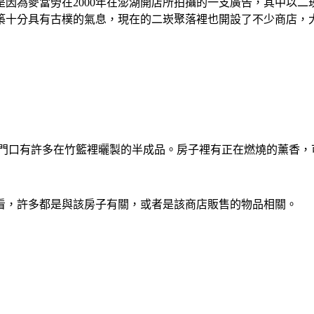
因為麥當勞在2000年在澎湖開店所拍攝的一支廣告，其中以
築十分具有古樸的氣息，現在的二崁聚落裡也開設了不少商店，
，門口有許多在竹籃裡曬製的半成品。房子裡有正在燃燒的薰香，
看，許多都是與該房子有關，或者是該商店販售的物品相關。