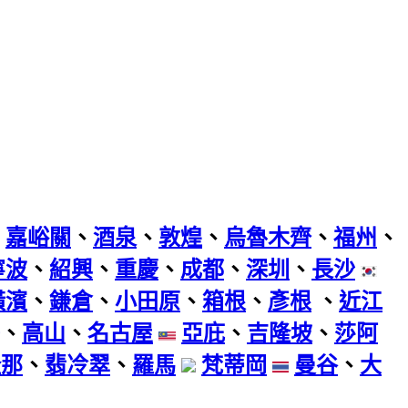
、
嘉峪關
、
酒泉
、
敦煌
、
烏魯木齊
、
福州
、
寧波
、
紹興
、
重慶
、
成都
、
深圳
、
長沙
橫濱
、
鎌倉
、
小田原
、
箱根
、
彥根
、
近江
、
高山
、
名古屋
亞庇
、
吉隆坡
、
莎阿
隆那
、
翡冷翠
、
羅馬
梵蒂岡
曼谷
、
大