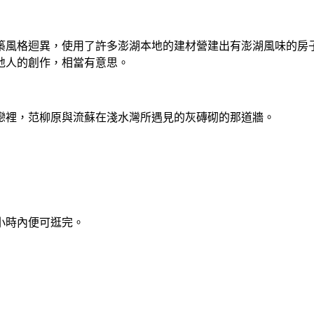
築風格迴異，使用了許多澎湖本地的建材營建出有澎湖風味的房
地人的創作，相當有意思。
戀裡，范柳原與流蘇在淺水灣所遇見的灰磚砌的那道牆。
小時內便可逛完。