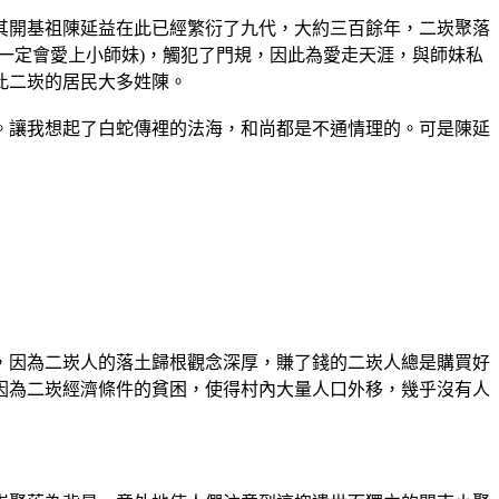
其開基祖陳延益在此已經繁衍了九代，大約三百餘年，二崁聚落
一定會愛上小師妹)，觸犯了門規，因此為愛走天涯，與師妹私
此二崁的居民大多姓陳。
。讓我想起了白蛇傳裡的法海，和尚都是不通情理的。可是陳延
，因為二崁人的落土歸根觀念深厚，賺了錢的二崁人總是購買好
因為二崁經濟條件的貧困，使得村內大量人口外移，幾乎沒有人