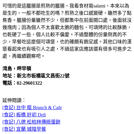
可惜的是這臘腸是煎熟的臘腸，我看食材寫salami，本來以為
是生的，一般不都吃生的嗎？煎熟之後口感變硬，雖然多了點
焦香。臘腸份量雖然不少，但都集中在前面開口處，後面就沒
幾塊肉；因為個人不太喜歡太脆的麵包，可頌烤的比較酥脆，
也乾硬了一些，個人比較不偏愛。不過整體的份量倒真的不
少，早餐吃這麼個可頌堡，也的確頗有飽足感。其他口味的漢
堡看起來也有吸引人之處，不過這家店應該還有很多可進步之
處，再繼續觀察吧。
湾島，呷早頓
地址：新北市板橋區文昌街22號
電話：02-29601322
延伸閱讀：
[食記] 台中 粗 Brunch & Cafe
[食記] 板橋 好初 Deli
[食記] 八德 松柏林傳統蛋餅
[食記] 宜蘭 城隍早餐