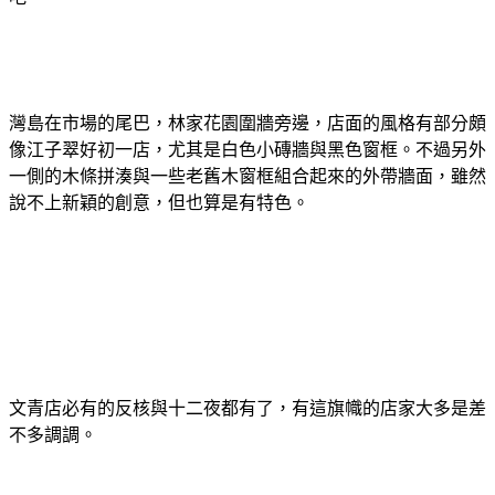
灣島在市場的尾巴，林家花園圍牆旁邊，店面的風格有部分頗
像江子翠好初一店，尤其是白色小磚牆與黑色窗框。不過另外
一側的木條拼湊與一些老舊木窗框組合起來的外帶牆面，雖然
說不上新穎的創意，但也算是有特色。
文青店必有的反核與十二夜都有了，有這旗幟的店家大多是差
不多調調。