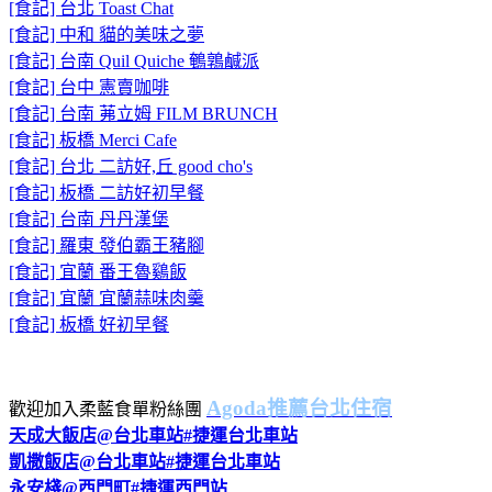
[食記] 台北 Toast Chat
[食記] 中和 貓的美味之夢
[食記] 台南 Quil Quiche 鵪鶉鹹派
[食記] 台中 憲賣咖啡
[食記] 台南 茀立姆 FILM BRUNCH
[食記] 板橋 Merci Cafe
[食記] 台北 二訪好,丘 good cho's
[食記] 板橋 二訪好初早餐
[食記] 台南 丹丹漢堡
[食記] 羅東 發伯霸王豬腳
[食記] 宜蘭 番王魯鷄飯
[食記] 宜蘭 宜蘭蒜味肉羹
[食記] 板橋 好初早餐
Agoda推薦台北住宿
歡迎加入柔藍食單粉絲團
天成大飯店@台北車站#捷運台北車站
凱撒飯店@台北車站#捷運台北車站
永安棧@西門町#捷運西門站