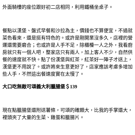
外面騎樓的座位跟好初二店相同，利用鐵桶坐桌子。
餐點以漢堡、盤式早餐和沙拉為主，價錢也不算便宜，不過就
菜色看來，還是挺有特色的。或許是剛開業沒多久，店裡的營
運還需要磨合；也或許是人手不足，除櫃檯一人之外，我看廚
房就只有一個人吧，整家店只有兩人，加上客人不少，自然供
餐的速度就不快。點了份漢堡與紅茶，紅茶好一陣子才送上，
漢堡更不用說了。或許將來生意更好了，店家應該考慮多增加
些人手，不然這出餐速度實在太慢了。
大口吃無敵可頌義大利臘腸堡＄139
現在點臘腸堡還附送薯條，可頌的確頗大，比我的手掌還大，
裡頭夾了大量的生菜、雞蛋和臘腸片。