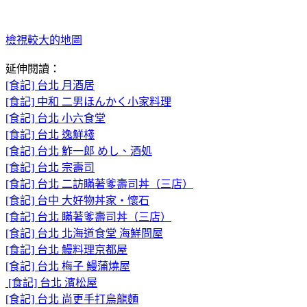
檢視較大的地圖
延伸閱讀：
[食記] 台北 月酒居
[食記] 中和 二男ほんかく小家料理
[食記] 台北 小六食堂
[食記] 台北 逸鮮棧
[食記] 台北 鮓一郎 めし、酒処
[食記] 台北 宗壽司
[食記] 台北 二訪瞞著爹壽司丼（三店）
[食記] 台中 大好物丼家‧懷石
[食記] 台北 瞞著爹壽司丼（三店）
[食記] 台北 北海道食堂 海鮮問屋
[食記] 台北 鰻料理京都屋
[食記] 台北 梅子 鰻蒲燒屋
[食記] 台北 濱松屋
[食記] 台北 尚更手打烏龍麵