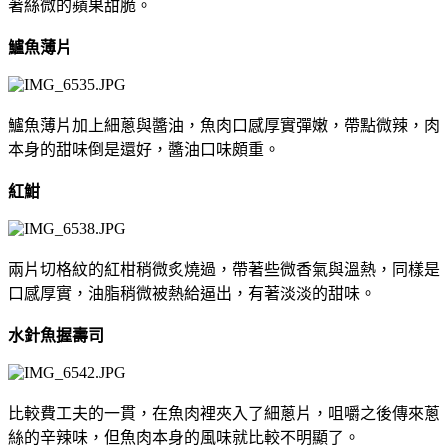
著絲微的蘋果甜脆。
鱸魚薄片
鱸魚薄片加上細蔥與醬油，魚肉口感厚實彈嫩，帶點微辣，肉
本身的甜味倒是還好，醬油口味頗重。
紅魽
兩片切格紋的紅柑稍微炙燒過，帶著些微香氣與溫熱，同樣是
口感厚實，油脂稍微被熱給逼出，有著淡淡的甜味。
水針魚握壽司
比較費工夫的一貫，在魚肉裡夾入了細蔥片，咀嚼之後傳來蔥
絲的辛辣味，但魚肉本身的風味就比較不明顯了。