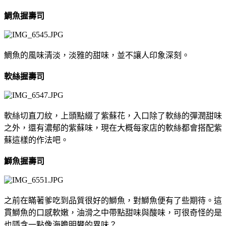
鯛魚握壽司
鯛魚的風味清淡，淡雅的甜味，並不讓人印象深刻。
軟絲握壽司
軟絲切直刀紋，上頭點綴了紫蘇花，入口除了軟絲的彈潤甜味
之外，還有濃郁的紫蘇味，現在大概每家店的軟絲都會搭配紫
蘇這樣的作法吧。
鰤魚握壽司
之前在瞞著爹吃到品質很好的鰤魚，對鰤魚便有了些期待。這
貫鰤魚的口感軟嫩，油滑之中帶點甜味與酸味，可很奇怪的是
也隱含一點像海膽明礬的異味？