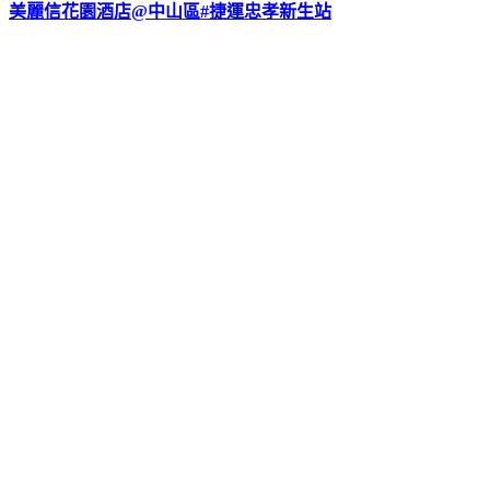
美麗信花園酒店@中山區#捷運忠孝新生站