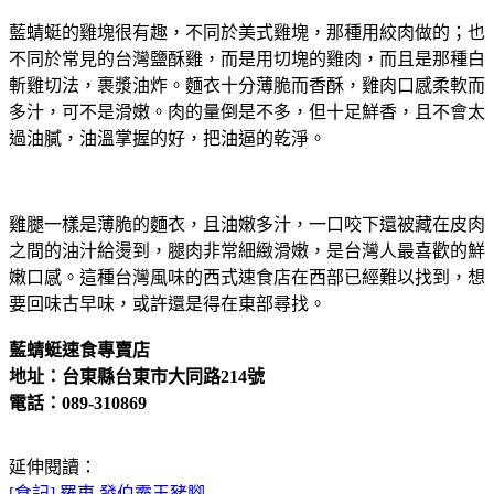
藍蜻蜓的雞塊很有趣，不同於美式雞塊，那種用絞肉做的；也
不同於常見的台灣鹽酥雞，而是用切塊的雞肉，而且是那種白
斬雞切法，裹漿油炸。麵衣十分薄脆而香酥，雞肉口感柔軟而
多汁，可不是滑嫩。肉的量倒是不多，但十足鮮香，且不會太
過油膩，油溫掌握的好，把油逼的乾淨。
雞腿一樣是薄脆的麵衣，且油嫩多汁，一口咬下還被藏在皮肉
之間的油汁給燙到，腿肉非常細緻滑嫩，是台灣人最喜歡的鮮
嫩口感。這種台灣風味的西式速食店在西部已經難以找到，想
要回味古早味，或許還是得在東部尋找。
藍蜻蜓速食專賣店
地址：台東縣台東市大同路214號
電話：089-310869
延伸閱讀：
[食記] 羅東 發伯霸王豬腳