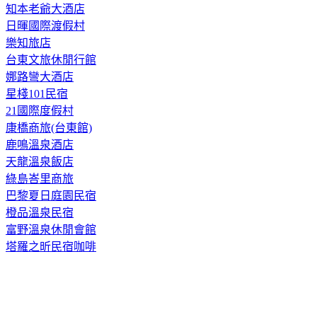
知本老爺大酒店
日暉國際渡假村
樂知旅店
台東文旅休閒行館
娜路彎大酒店
星棧101民宿
21國際度假村
康橋商旅(台東館)
鹿鳴溫泉酒店
天龍溫泉飯店
綠島峇里商旅
巴黎夏日庭園民宿
橙品溫泉民宿
富野溫泉休閒會館
塔羅之昕民宿咖啡