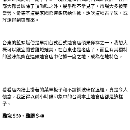
部大都會區除了頂呱呱之外，幾乎都不常見了，市場大多被麥
當勞、肯德基這幾家國際連鎖店給佔據。想吃這種古早味，或
許還得到東部來。
台東的藍蜻蜓便是早期台式西式速食店碩果僅存之一，我想大
概可以跟宜蘭香雞城媲美，在台東也是老店了，而且有其獨特
的滋味能夠在連鎖速食店中佔據一席之地，成為在地特色。
看看店內牆上掛著的菜單板子和不鏽鋼玻璃保溫櫃，真是令人
懷念，我記得以前小時候印象中的台灣本土速食店都是這樣
子。
雞塊＄50、雞腿＄40