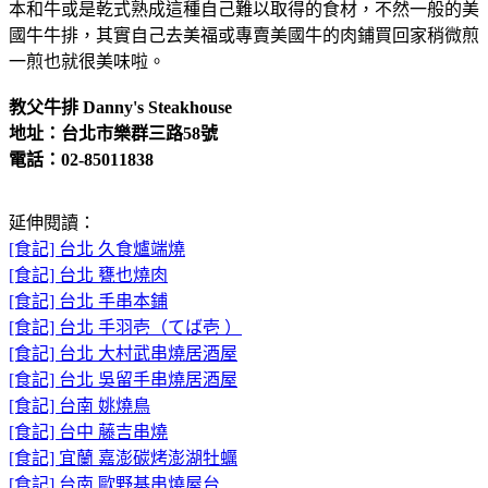
本和牛或是乾式熟成這種自己難以取得的食材，不然一般的美
國牛牛排，其實自己去美福或專賣美國牛的肉鋪買回家稍微煎
一煎也就很美味啦。
教父牛排 Danny's Steakhouse
地址：台北市樂群三路58號
電話：02-85011838
延伸閱讀：
[食記] 台北 久食爐端燒
[食記] 台北 甕也燒肉
[食記] 台北 手串本鋪
[食記] 台北 手羽壱（てば壱 ）
[食記] 台北 大村武串燒居酒屋
[食記] 台北 吳留手串燒居酒屋
[食記] 台南 姚燒鳥
[食記] 台中 藤吉串燒
[食記] 宜蘭 嘉澎碳烤澎湖牡蠣
[食記] 台南 歐野基串燒屋台