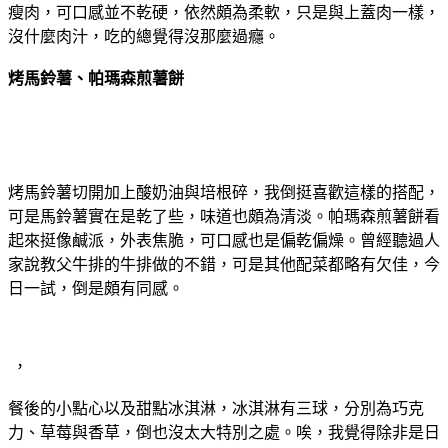
瘦肉，可口感並不乾硬，依然頗為柔軟，只是與上蓋肉一樣，
沒什麼肉汁，吃的總覺得沒那麼過癮。
烤馬鈴薯、帕瑪森煎薯餅
烤馬鈴薯切開加上酸奶油與培根碎，我倒挺喜歡這樣的搭配，
可是馬鈴薯實在是乾了些，味道也頗為清淡。帕瑪森煎薯餅看
起來挺像鹹派，外表焦脆，可口感也是偏乾偏燥。曾經聽過人
家說教父牛排的牛排做的不錯，可是其他配菜都略有欠佳，今
日一試，倒是頗有同感。
，
餐後的小點心以及甜點冰淇淋，冰淇淋有三球，分別為巧克
力、草莓與香草，倒也沒太大特別之處。唉，我覺得除非是日