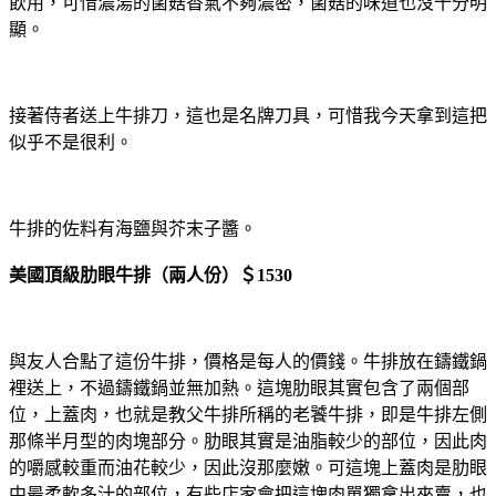
飲用，可惜濃湯的菌菇香氣不夠濃密，菌菇的味道也沒十分明
顯。
接著侍者送上牛排刀，這也是名牌刀具，可惜我今天拿到這把
似乎不是很利。
牛排的佐料有海鹽與芥末子醬。
美國頂級肋眼牛排（兩人份）＄1530
與友人合點了這份牛排，價格是每人的價錢。牛排放在鑄鐵鍋
裡送上，不過鑄鐵鍋並無加熱。這塊肋眼其實包含了兩個部
位，上蓋肉，也就是教父牛排所稱的老饕牛排，即是牛排左側
那條半月型的肉塊部分。肋眼其實是油脂較少的部位，因此肉
的嚼感較重而油花較少，因此沒那麼嫩。可這塊上蓋肉是肋眼
中最柔軟多汁的部位，有些店家會把這塊肉單獨拿出來賣，也