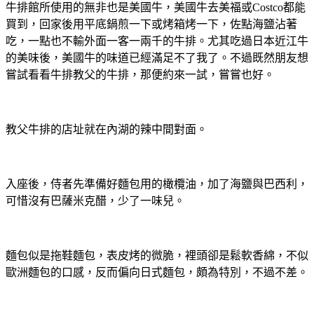
牛排館所使用的無非也是美國牛，美國牛去美福或Costco都能
買到，回家後用平底鍋煎一下或烤箱烤一下，佐點海鹽沾著
吃，一點也不輸外面一客一兩千的牛排。尤其吃過日本近江牛
的美味後，美國牛的味道已經滿足不了我了。不過既然朋友想
嘗試看看牛排教父的牛排，那便約來一試，嘗嘗也好。
教父牛排的店址就在內湖的辣中間對面。
入座後，侍者先準備好麵包用的橄欖油，加了海鹽與巴西利，
可惜沒有巴薩米克醋，少了一味兒。
麵包似是拖鞋麵包，表皮烤的微脆，裡頭卻是鬆軟香綿，不似
歐洲麵包的口感，反而偏向日式麵包，頗為特別，不過不差。