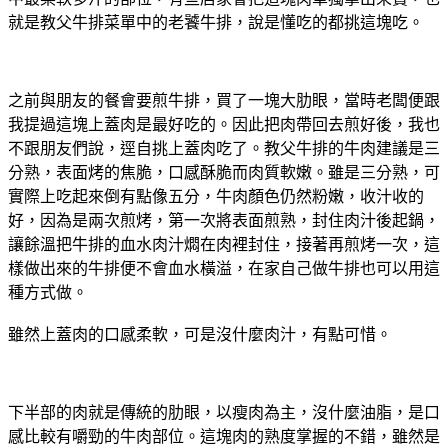
就是教父牛排菜單中的老饕牛排，說是懂吃的都挑這塊吃。
之前與朋友的餐會要煎牛排，買了一塊大肋眼，當時老闆便跟
我提過這塊上蓋肉是最好吃的。因此把肉帶回去煎好後，我也
不跟朋友們說，逕自挑上蓋肉吃了。教父牛排的牛肉建議是三
分熟，表面烤的焦脆，口感酥脆而肉質軟嫩。雖是三分熟，可
實際上吃起來倒有點像五分，牛肉顏色仍然粉嫩，收汁收的
好，因為是兩次煎烤，第一次將表面煎熟，封住肉汁後起鍋，
讓餘溫把牛排的血水肉汁燜在肉裡封住，接著再煎烤一次，這
樣做出來的牛排便不會血水橫溢，在家自己做牛排也可以用這
種方式做。
雖然上蓋肉的口感柔軟，可是沒什麼肉汁，有點可惜。
下半部的肉就是傳統的肋眼，以瘦肉為主，沒什麼油脂，是口
感比較有嚼勁的牛肉部位。這塊肉的熟度掌握的不錯，雖然是