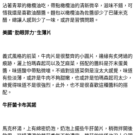
沾著青翠的橄欖油吃，帶點橄欖油的清新微辛，滋味不錯，可
惜我還是喜歡油醋醬。麵包以橄欖油為佐醬卻少了巴薩米克
醋，總讓人感到少了一味，或許是習慣問題。
美國"肋眼菲力"生薄片
義式風格的前菜，牛肉片是很整齊的小圓片，邊緣有炙烤過的
痕跡，灑上怕瑪森起司以及芝麻菜，搭配的醬料是芥末蛋黃
醬，味道酸中帶點微嗆。不過對這道菜倒是沒太大感覺，味道
有些淡薄，或許是牛肉不夠甜嫩，也或許是怕瑪森起司太少，
總覺得味道不是很強烈，此外，也不是很喜歡這種醬料的搭
配。
牛肝菌卡布其諾
馬克杯湯，上有綿密奶泡，奶泡上擺些牛肝菌片，稍微拌開後