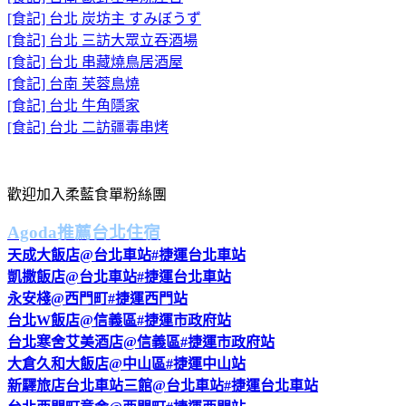
[食記] 台北 炭坊主 すみぼうず
[食記] 台北 三訪大眾立吞酒場
[食記] 台北 串藏燒鳥居酒屋
[食記] 台南 芙蓉鳥燒
[食記] 台北 牛角隱家
[食記] 台北 二訪疆毒串烤
歡迎加入柔藍食單粉絲團
Agoda推薦台北住宿
天成大飯店@台北車站#捷運台北車站
凱撒飯店@台北車站#捷運台北車站
永安棧@西門町#捷運西門站
台北W飯店@信義區#捷運市政府站
台北寒舍艾美酒店@信義區#捷運市政府站
大倉久和大飯店@中山區#捷運中山站
新驛旅店台北車站三館@台北車站#捷運台北車站