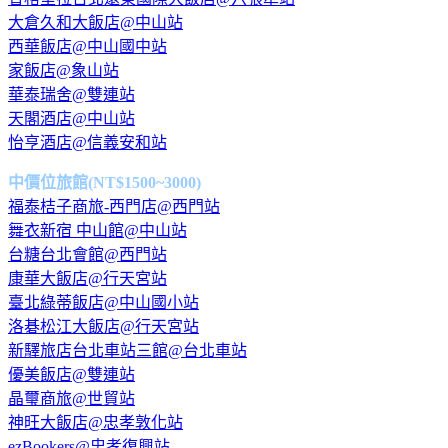
大倉久和大飯店@中山站
西華飯店@中山國中站
家飯店@象山站
華泰瑞舍@雙連站
天閣酒店@中山站
怡亨酒店@信義安和站
中價位旅館(NT$1500~3000)
福泰桔子商旅-西門店@西門站
舞衣新宿 中山館@中山站
台糖台北會館@西門站
康華大飯店@行天宮站
臺北綠蒂飯店@中山國小站
洛碁松江大飯店@行天宮站
新驛旅店台北車站三館@台北車站
優美飯店@雙連站
晶璽商旅@世貿站
神旺大飯店@忠孝敦化站
ezBookers@忠孝復興站