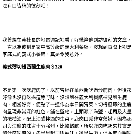
吃有口皆碑的彼刻吧！
我曾經在黃社長的地雷週記裡看了好幾篇他到訪彼刻的文章，
一直以為彼刻是家中高等級的義大利餐廳，沒想到實際上卻是
家庭式的義式小餐館，真是令我意外。
義式薄切紐西蘭生鹿肉＄320
不是第一次吃鹿肉了，以前曾經在華西街吃過炒鹿肉，但後來
好像也沒再吃過這等野味。沒想到在義大利餐館裡見到生鹿
肉，相當好奇，便點了一道作為本日開胃菜。切得極薄的生鹿
肉呈現非常深的紅色，鋪在盤底，上頭灑了海鹽、起司及大量
的橄欖油，配上油醋拌過的生菜。鹿肉口感非常薄嫩，因為起
司與海鹽的味道十分強烈，比較鹹膩，所以鹿肉吃起來其實是
沒什麼味道的，多半是起司與鹽味，雖是生肉，但並無血腥味