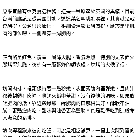
原來宜蘭有盤克夏這種豬，這是一種原產於英國的黑豬，目前
台灣的應該是從美國引進。這道菜名叫跳進嘴裡，其實就是戰
斧豬排，命名很形象化，一根細骨連綴著豬肉排，應該是里肌
肉的部位吧，一側邊有一緣肥肉。
表面略呈紅色，覆蓋一層薄火腿，香氣濃烈，特別的是表面火
腿烤得焦脆，彷彿有一層酥炸的麵衣般，燒烤的火候了得。
切開肉排，裡頭保持著一點粉嫩，表面薄脆內裡彈嫩，且肉汁
都被封鎖在肉裡，嚐起來鹹中帶甜，沒有複雜的調味。如果敢
吃肥肉的話，靠近邊緣那一緣肥肉的口感相當好，酥軟不油
膩，配點瘦肉吃，甜味與油香更為豐腴。真是難得吃到這般令
人滿意的豬排。
這次專程跑來彼刻吃飯，可說是相當滿意，一掃上次踩到雷的