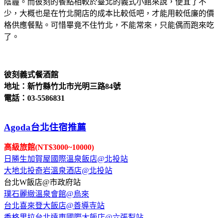
陰霾。而彼刻的餐點相較於臺北的義式小館來說，便宜了不
少，大概也是在竹北開店的成本比較低吧，才能用較低廉的價
格供應餐點。可惜畢竟不住竹北，不能常來，只能偶而跑來吃
了。
彼刻義式餐酒館
地址：新竹縣竹北市光明三路84號
電話：03-5586831
Agoda台北住宿推薦
高級旅館(NT$3000~10000)
日勝生加賀屋國際溫泉飯店@北投站
大地北投奇岩溫泉酒店@北投站
台北W飯店@市政府站
璞石麗緻溫泉會館@烏來
台北喜來登大飯店@善導寺站
香格里拉台北遠東國際大飯店@六張犁站