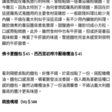
讓我想起在羅馬旅行的時候，曾經點過一道番茄豬粉腸麵，至
今難忘，因為太特別了。為何會想起羅馬的那道麵，原因在於
這道羅馬式寬麵用的主要食材是雞胗，一般歐陸料理比較少見
內臟，不過在義大利似乎沒這忌諱，有不少用內臟做的料理。
雞胗燉煮的番茄醬底香氣豐厚，甜酸適中，雞胗切成小方粒，
口感帶點微脆。此外，雖然食材中也有牛肝菌，但或許是番茄
風味較重，掩蓋了牛肝菌的味道，整道麵吃完並未感受到很明
顯的牛肝菌香。
佛卡夏麵包＄65、西西里初榨冷壓橄欖油＄45
看到隔壁桌點的麵包，好像不錯，於是加點了一份，搭配橄欖
油。麵包口感濕潤，嚼著散發淡淡香甜，個人頗為喜歡這種口
感的麵包。雖然沾橄欖油多了一份油潤馨香，不過沾義大利麵
盤底的醬汁更有味道。
跳進嘴裡（M)＄580