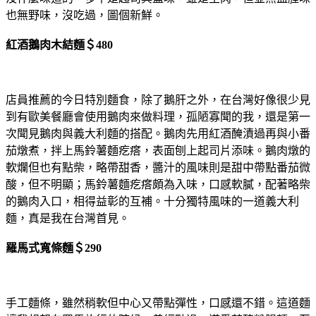
也無野味，沒吃過，圖個新鮮。
紅酒鵝肉木結麵＄480
店員推薦的今日特別麵食，除了鵝肝之外，在台灣好像很少見
到有歐美餐廳會使用鵝肉來做料理，孤陋寡聞的我，還是第一
次聞見鵝肉與義大利麵的搭配。鵝肉先用紅酒醃漬過再與小番
茄燉煮，拌上馬鈴薯麵疙瘩，表面刨上起司片添味。鵝肉燉的
軟爛但也有點柴，略帶甜香，醬汁的風味則是甜中帶點番茄微
酸，但不明顯；馬鈴薯麵疙瘩頗為入味，口感軟膩，配著略柴
的鵝肉入口，相得益彰的互補。十分獨特風味的一道義大利
麵，真是我在台灣首見。
羅馬式寬條麵＄290
手工麵條，雖然稍軟但中心又帶點彈性，口感還不錯。這道麵