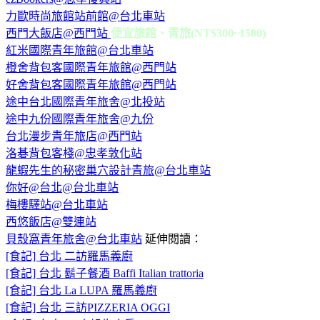
力歐時尚旅館站前館@台北車站
西門大飯店@西門站
便宜旅館、青旅(NT$300~1500)
紅米國際青年旅館@台北車站
橙舍背包客國際青年旅館@西門站
好舍背包客國際青年旅館@西門站
途中台北國際青年旅舍@北投站
途中九份國際青年旅舍@九份
台北漫步青年旅店@西門站
洛碁背包客棧@忠孝敦化站
龍蝦先生的秘密巢穴設計青旅@台北車站
你好@台北@台北車站
梅樓驛站@台北車站
西悠飯店@雙連站
貝殼窩青年旅舍@台北車站
延伸閱讀：
[食記] 台北 二訪羅馬義廚
[食記] 台北 鬍子餐酒 Baffi Italian trattoria
[食記] 台北 La LUPA 羅馬義廚
[食記] 台北 三訪PIZZERIA OGGI