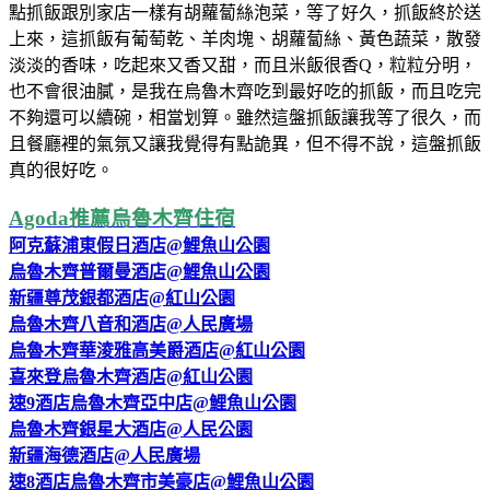
點抓飯跟別家店一樣有胡蘿蔔絲泡菜，等了好久，抓飯終於送
上來，這抓飯有葡萄乾、羊肉塊、胡蘿蔔絲、黃色蔬菜，散發
淡淡的香味，吃起來又香又甜，而且米飯很香Q，粒粒分明，
也不會很油膩，是我在烏魯木齊吃到最好吃的抓飯，而且吃完
不夠還可以續碗，相當划算。雖然這盤抓飯讓我等了很久，而
且餐廳裡的氣氛又讓我覺得有點詭異，但不得不說，這盤抓飯
真的很好吃。
Agoda推薦烏魯木齊住宿
阿克蘇浦東假日酒店@鯉魚山公園
烏魯木齊普爾曼酒店@鯉魚山公園
新疆尊茂銀都酒店@紅山公園
烏魯木齊八音和酒店@人民廣場
烏魯木齊華淩雅高美爵酒店@紅山公園
喜來登烏魯木齊酒店@紅山公園
速9酒店烏魯木齊亞中店@鯉魚山公園
烏魯木齊銀星大酒店@人民公園
新疆海德酒店@人民廣場
速8酒店烏魯木齊市美豪店@鯉魚山公園