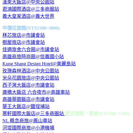
漢來大飯店@中央公園站
君鴻國際酒店@三多商圈站
義大皇家酒店@義大世界
中價位旅館(NT$1500~3000)
秝芯旅店@市議會站
樹屋旅店@市議會站
佳適旅舍六合館@市議會站
高雄商旅時尚館@信義國小站
Kung Shang Design Hotel@美麗島站
玫瑰森林酒店@中央公園站
米朵花園旅店@中央公園站
西子灣大飯店@市議會站
康橋大飯店 六合夜市@高雄車站
高雄華園飯店@市議會站
華王大飯店@鹽埕埔站
寒軒國際大飯店@三多商圈站
便宜旅館、青旅(NT$300~1500)
NL 概念商旅@鳳山車站
河堤國際商旅@小港機場