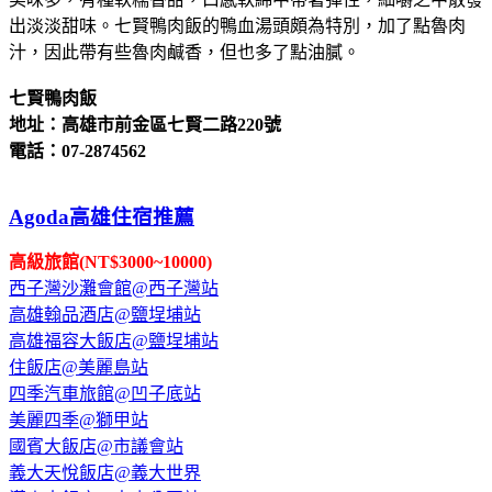
出淡淡甜味。七賢鴨肉飯的鴨血湯頭頗為特別，加了點魯肉
汁，因此帶有些魯肉鹹香，但也多了點油膩。
七賢鴨肉飯
地址：高雄市前金區七賢二路220號
電話：07-2874562
Agoda高雄住宿推薦
高級旅館(NT$3000~10000)
西子灣沙灘會館@西子灣站
高雄翰品酒店@鹽埕埔站
高雄福容大飯店@鹽埕埔站
住飯店@美麗島站
四季汽車旅館@凹子底站
美麗四季@獅甲站
國賓大飯店@市議會站
義大天悅飯店@義大世界