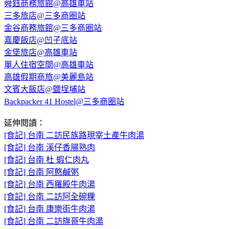
舜鈺商務旅館@高雄車站
三多旅店@三多商圈站
金谷商務旅館@三多商圈站
嘉慶飯店@凹子底站
金堡旅店@高雄車站
單人住宿空間@高雄車站
高雄假期商旅@美麗島站
文賓大飯店@鹽埕埔站
Backpacker 41 Hostel@三多商圈站
延伸閱讀：
[食記] 台南 二訪民族路現宰土產牛肉湯
[食記] 台南 溪仔香腸熟肉
[食記] 台南 杜 蝦仁肉丸
[食記] 台南 阿憨鹹粥
[食記] 台南 西羅殿牛肉湯
[食記] 台南 二訪阿全碗粿
[食記] 台南 康樂街牛肉湯
[食記] 台南 二訪旗哥牛肉湯