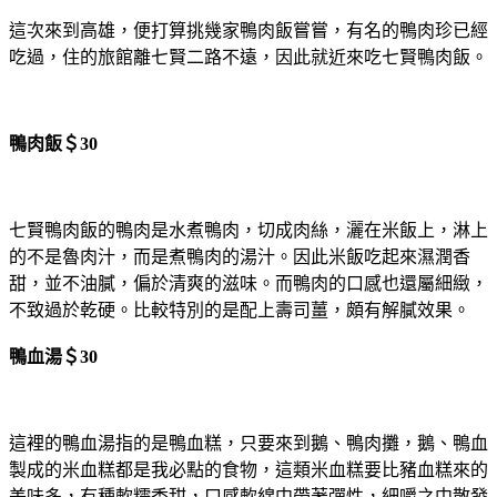
這次來到高雄，便打算挑幾家鴨肉飯嘗嘗，有名的鴨肉珍已經
吃過，住的旅館離七賢二路不遠，因此就近來吃七賢鴨肉飯。
鴨肉飯＄30
七賢鴨肉飯的鴨肉是水煮鴨肉，切成肉絲，灑在米飯上，淋上
的不是魯肉汁，而是煮鴨肉的湯汁。因此米飯吃起來濕潤香
甜，並不油膩，偏於清爽的滋味。而鴨肉的口感也還屬細緻，
不致過於乾硬。比較特別的是配上壽司薑，頗有解膩效果。
鴨血湯＄30
這裡的鴨血湯指的是鴨血糕，只要來到鵝、鴨肉攤，鵝、鴨血
製成的米血糕都是我必點的食物，這類米血糕要比豬血糕來的
美味多，有種軟糯香甜，口感軟綿中帶著彈性，細嚼之中散發