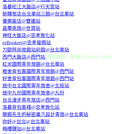
洛碁松江大飯店@行天宮站
新驛旅店台北車站三館@台北車站
優美飯店@雙連站
晶璽商旅@世貿站
神旺大飯店@忠孝敦化站
ezBookers@忠孝復興站
力歐時尚旅館站前館@台北車站
西門大飯店@西門站
便宜旅館、青旅(NT$300~1500)
紅米國際青年旅館@台北車站
橙舍背包客國際青年旅館@西門站
好舍背包客國際青年旅館@西門站
途中台北國際青年旅舍@北投站
途中九份國際青年旅舍@九份
台北漫步青年旅店@西門站
洛碁背包客棧@忠孝敦化站
龍蝦先生的秘密巢穴設計青旅@台北車站
你好@台北@台北車站
梅樓驛站@台北車站