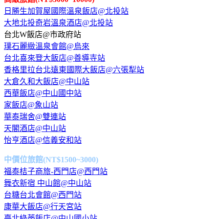
日勝生加賀屋國際溫泉飯店@北投站
大地北投奇岩溫泉酒店@北投站
台北W飯店@市政府站
璞石麗緻溫泉會館@烏來
台北喜來登大飯店@善導寺站
香格里拉台北遠東國際大飯店@六張犁站
大倉久和大飯店@中山站
西華飯店@中山國中站
家飯店@象山站
華泰瑞舍@雙連站
天閣酒店@中山站
怡亨酒店@信義安和站
中價位旅館(NT$1500~3000)
福泰桔子商旅-西門店@西門站
舞衣新宿 中山館@中山站
台糖台北會館@西門站
康華大飯店@行天宮站
臺北綠蒂飯店@中山國小站