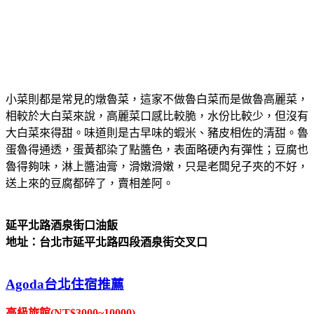
小菜則都是常見的燉魯菜，這家不做魯白菜而是做魯高麗菜，
相較於大白菜來說，高麗菜口感比較脆，水份比較少，但沒有
大白菜來得甜。味道則是古早味的蝦米、豬皮相佐的清甜。魯
蛋魯得通透，蛋黃都染了點醬色，表面略硬內有彈性；豆腐也
魯得夠味，淋上醬油膏，滑嫩滑嫩，只是老闆兒子夾的不好，
送上來的豆腐都碎了，賣相差阿。
延平北路酒泉街口油飯
地址：台北市延平北路四段酒泉街交叉口
Agoda台北住宿推薦
高級旅館(NT$3000~10000)