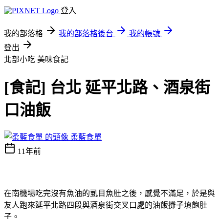
登入
我的部落格
我的部落格後台
我的帳號
登出
北部小吃
美味食記
[食記] 台北 延平北路、酒泉街
口油飯
柔藍食單
11年前
在南機場吃完沒有魚油的虱目魚肚之後，感覺不滿足，於是與
友人跑來延平北路四段與酒泉街交叉口處的油飯攤子填飽肚
子。