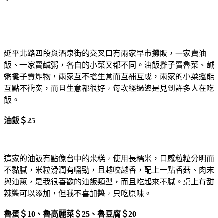
延平北路四段與酒泉街的交叉口有兩家早市攤販，一家賣油
飯、一家賣鹹粥，各自的小菜又都不同。油飯攤子賣魯菜、鹹
粥攤子賣炸物，兩家互不搶生意而互補互成，兩家的小菜還能
互點不衝突，而且生意都很好，每次經過總是見到許多人在吃
飯。
油飯＄25
這家的油飯有點像台中的米糕，使用長糯米，口感粒粒分明而
不黏膩，米粒滑潤有嚼勁，且越咬越香，配上一點香菇、肉末
與油蔥，是我很喜歡的油飯類型，而且吃起來不膩。桌上有甜
辣醬可以添加，但我不喜加醬，只吃原味。
魯蛋＄10、魯高麗菜＄25、魯豆腐＄20