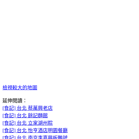
檢視較大的地圖
延伸閱讀：
[食記] 台北 蔡萬興老店
[食記] 台北 餘記麵館
[食記] 台北 立家湖州粽
[食記] 台北 怡亨酒店明園餐廳
[食記] 台北 南京李嘉興板鴨號